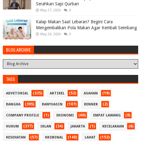
Serahkan Sapi Qurban
May 27, 2026
0
Kalap Makan Saat Lebaran? Begini Cara
Mengembalikan Pola Makan Agar Kembali Seimbang
May 26, 2026
0
BLOG ARCHIVE
TAGS
(325)
(52)
(19)
ADVETORIAL
ARTIKEL
ASAHAN
(395)
(107)
(2)
BANGKA
BANYUASIN
BENNER
(1)
(60)
(9)
COMPANY PROFILE
EKONOMI
EMPAT LAWANG
(377)
(34)
(1)
(6)
HUKUM
IKLAN
JAKARTA
KECELAKAAN
(57)
(148)
(152)
KESEHATAN
KRIMINAL
LAHAT