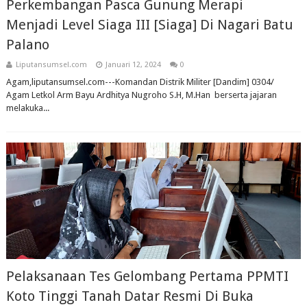
Perkembangan Pasca Gunung Merapi
Menjadi Level Siaga III [Siaga] Di Nagari Batu
Palano
Liputansumsel.com
Januari 12, 2024
0
Agam,liputansumsel.com---Komandan Distrik Militer [Dandim] 0304/
Agam Letkol Arm Bayu Ardhitya Nugroho S.H, M.Han berserta jajaran
melakuka...
Pelaksanaan Tes Gelombang Pertama PPMTI
Koto Tinggi Tanah Datar Resmi Di Buka