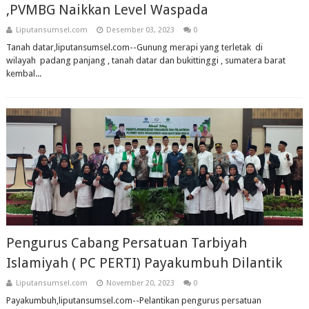
,PVMBG Naikkan Level Waspada
Liputansumsel.com
Desember 03, 2023
0
Tanah datar,liputansumsel.com--Gunung merapi yang terletak di
wilayah padang panjang , tanah datar dan bukittinggi , sumatera barat
kembal...
Pengurus Cabang Persatuan Tarbiyah
Islamiyah ( PC PERTI) Payakumbuh Dilantik
Liputansumsel.com
November 20, 2023
0
Payakumbuh,liputansumsel.com--Pelantikan pengurus persatuan