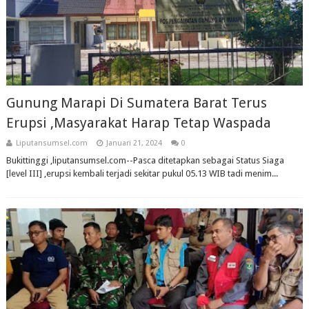
Gunung Marapi Di Sumatera Barat Terus
Erupsi ,Masyarakat Harap Tetap Waspada
Liputansumsel.com
Januari 21, 2024
0
Bukittinggi ,liputansumsel.com--Pasca ditetapkan sebagai Status Siaga
[level III] ,erupsi kembali terjadi sekitar pukul 05.13 WIB tadi menim...