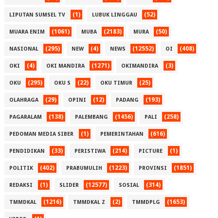
(1)
(52)
LIPUTAN SUMSEL TV
LUBUK LINGGAU
(1061)
(2183)
(50)
MUARA ENIM
MUBA
MURA
(295)
(4)
(12552)
(408)
NASIONAL
NEW
NEWS
OI
(4)
(1271)
(3)
OKI
OKI MANDIRA
OKIMANDIRA
(295)
(22)
(25)
OKU
OKU S
OKU TIMUR
(29)
(12)
(193)
OLAHRAGA
OPINI
PADANG
(138)
(1456)
(258)
PAGARALAM
PALEMBANG
PALI
(1)
(616)
PEDOMAN MEDIA SIBER
PEMERINTAHAN
(33)
(214)
(1)
PENDIDIKAN
PERISTIWA
PICTURE
(402)
(1223)
(1851)
POLITIK
PRABUMULIH
PROVINSI
(1)
(12577)
(314)
REDAKSI
SLIDER
SOSIAL
(1216)
(2)
(1653)
TMMDKAL
TMMDKAL Z
TMMDPLG