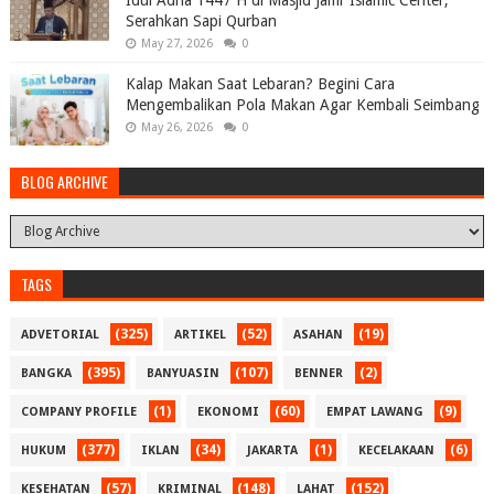
Serahkan Sapi Qurban
May 27, 2026
0
Kalap Makan Saat Lebaran? Begini Cara
Mengembalikan Pola Makan Agar Kembali Seimbang
May 26, 2026
0
BLOG ARCHIVE
TAGS
(325)
(52)
(19)
ADVETORIAL
ARTIKEL
ASAHAN
(395)
(107)
(2)
BANGKA
BANYUASIN
BENNER
(1)
(60)
(9)
COMPANY PROFILE
EKONOMI
EMPAT LAWANG
(377)
(34)
(1)
(6)
HUKUM
IKLAN
JAKARTA
KECELAKAAN
(57)
(148)
(152)
KESEHATAN
KRIMINAL
LAHAT