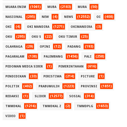
(1061)
(2183)
(50)
MUARA ENIM
MUBA
MURA
(295)
(4)
(12552)
(408)
NASIONAL
NEW
NEWS
OI
(4)
(1271)
(3)
OKI
OKI MANDIRA
OKIMANDIRA
(295)
(22)
(25)
OKU
OKU S
OKU TIMUR
(29)
(12)
(193)
OLAHRAGA
OPINI
PADANG
(138)
(1456)
(258)
PAGARALAM
PALEMBANG
PALI
(1)
(616)
PEDOMAN MEDIA SIBER
PEMERINTAHAN
(33)
(214)
(1)
PENDIDIKAN
PERISTIWA
PICTURE
(402)
(1223)
(1851)
POLITIK
PRABUMULIH
PROVINSI
(1)
(12577)
(314)
REDAKSI
SLIDER
SOSIAL
(1216)
(2)
(1653)
TMMDKAL
TMMDKAL Z
TMMDPLG
(1)
VIDEO