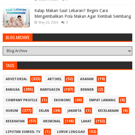
Kalap Makan Saat Lebaran? Begini Cara
Mengembalikan Pola Makan Agar Kembali Seimbang
May 26, 2026
0
BLOG ARCHIVE
TAGS
(325)
(52)
(19)
ADVETORIAL
ARTIKEL
ASAHAN
(395)
(107)
(2)
BANGKA
BANYUASIN
BENNER
(1)
(60)
(9)
COMPANY PROFILE
EKONOMI
EMPAT LAWANG
(377)
(34)
(1)
(6)
HUKUM
IKLAN
JAKARTA
KECELAKAAN
(57)
(148)
(152)
KESEHATAN
KRIMINAL
LAHAT
(1)
(52)
LIPUTAN SUMSEL TV
LUBUK LINGGAU