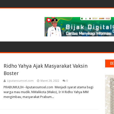
DE
Ridho Yahya Ajak Masyarakat Vaksin
Boster
Liputansumsel.com
Maret 28, 2022
0
PRABUMULIH--liputansumsel.com Menjadi syarat utama bagi
warga mau mudik. NWalikota (Wako), Ir H Ridho Yahya MM
mengimbau, masyarakat Prabum...