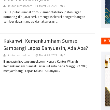
Liputansumsel.com
Maret 28, 2022
0
OKI, LiputanSumSel.Com--Pemerintah Kabupaten Ogan
Komering Ilir (OKI) serius mengakselerasi pengembangan
sumber daya manusia dan akselerasi ...
Kakanwil Kemenkumham Sumsel
M. F
Sambangi Lapas Banyuasin, Ada Apa?
Liputansumsel.com
Maret 28, 2022
0
Banyuasin,liputansumsel.com- Kepala Kantor Wilayah
Kemenkumham Sumsel Harun Sulianto pada Minggu (27/03)
menyambangi Lapas Kelas IIA Banyua...