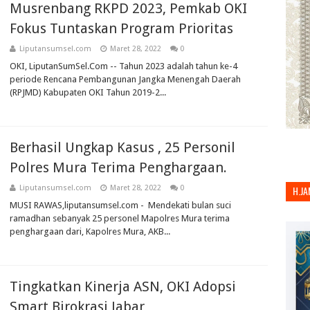
Musrenbang RKPD 2023, Pemkab OKI
Fokus Tuntaskan Program Prioritas
Liputansumsel.com
Maret 28, 2022
0
OKI, LiputanSumSel.Com -- Tahun 2023 adalah tahun ke-4
periode Rencana Pembangunan Jangka Menengah Daerah
(RPJMD) Kabupaten OKI Tahun 2019-2...
Berhasil Ungkap Kasus , 25 Personil
Polres Mura Terima Penghargaan.
Liputansumsel.com
Maret 28, 2022
0
H.JA
MUSI RAWAS,liputansumsel.com - Mendekati bulan suci
ramadhan sebanyak 25 personel Mapolres Mura terima
penghargaan dari, Kapolres Mura, AKB...
Tingkatkan Kinerja ASN, OKI Adopsi
Smart Birokrasi Jabar