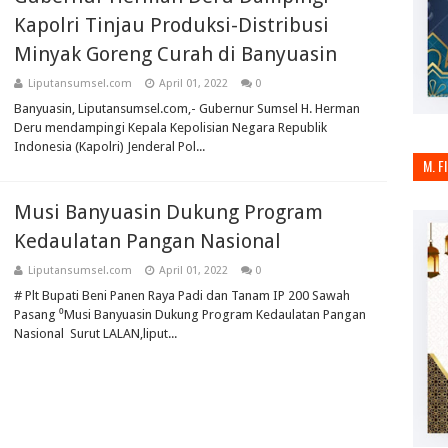
Kapolri Tinjau Produksi-Distribusi
Minyak Goreng Curah di Banyuasin
Liputansumsel.com
April 01, 2022
0
Banyuasin, Liputansumsel.com,- Gubernur Sumsel H. Herman
Deru mendampingi Kepala Kepolisian Negara Republik
Indonesia (Kapolri) Jenderal Pol...
M. F
Musi Banyuasin Dukung Program
Kedaulatan Pangan Nasional
Liputansumsel.com
April 01, 2022
0
# Plt Bupati Beni Panen Raya Padi dan Tanam IP 200 Sawah
Pasang ⁰Musi Banyuasin Dukung Program Kedaulatan Pangan
Nasional Surut LALAN,liput...