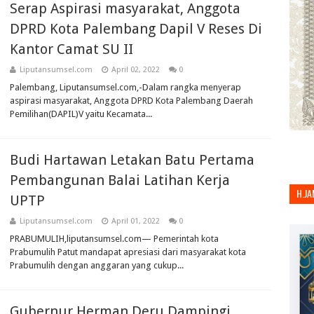
Serap Aspirasi masyarakat, Anggota
DPRD Kota Palembang Dapil V Reses Di
Kantor Camat SU II
Liputansumsel.com
April 02, 2022
0
Palembang, Liputansumsel.com,-Dalam rangka menyerap
aspirasi masyarakat, Anggota DPRD Kota Palembang Daerah
Pemilihan(DAPIL)V yaitu Kecamata...
Budi Hartawan Letakan Batu Pertama
Pembangunan Balai Latihan Kerja
H.JA
UPTP
Liputansumsel.com
April 01, 2022
0
PRABUMULIH,liputansumsel.com— Pemerintah kota
Prabumulih Patut mandapat apresiasi dari masyarakat kota
Prabumulih dengan anggaran yang cukup...
Gubernur Herman Deru Dampingi