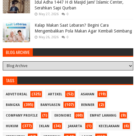
Idul Adha 1447 H di Masjid Jami’ Islamic Center,
Serahkan Sapi Qurban
May 27, 2026
0
Kalap Makan Saat Lebaran? Begini Cara
Mengembalikan Pola Makan Agar Kembali Seimbang
May 26, 2026
0
BLOG ARCHIVE
TAGS
(325)
(52)
(19)
ADVETORIAL
ARTIKEL
ASAHAN
(395)
(107)
(2)
BANGKA
BANYUASIN
BENNER
(1)
(60)
(9)
COMPANY PROFILE
EKONOMI
EMPAT LAWANG
(377)
(34)
(1)
(6)
HUKUM
IKLAN
JAKARTA
KECELAKAAN