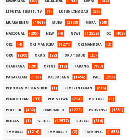
(57)
(148)
(152)
KESEHATAN
KRIMINAL
LAHAT
(1)
(52)
LIPUTAN SUMSEL TV
LUBUK LINGGAU
(1061)
(2183)
(50)
MUARA ENIM
MUBA
MURA
(295)
(4)
(12552)
(408)
NASIONAL
NEW
NEWS
OI
(4)
(1271)
(3)
OKI
OKI MANDIRA
OKIMANDIRA
(295)
(22)
(25)
OKU
OKU S
OKU TIMUR
(29)
(12)
(193)
OLAHRAGA
OPINI
PADANG
(138)
(1456)
(258)
PAGARALAM
PALEMBANG
PALI
(1)
(616)
PEDOMAN MEDIA SIBER
PEMERINTAHAN
(33)
(214)
(1)
PENDIDIKAN
PERISTIWA
PICTURE
(402)
(1223)
(1851)
POLITIK
PRABUMULIH
PROVINSI
(1)
(12577)
(314)
REDAKSI
SLIDER
SOSIAL
(1216)
(2)
(1653)
TMMDKAL
TMMDKAL Z
TMMDPLG