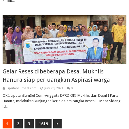
Sabtu...
Gelar Reses dibeberapa Desa, Mukhlis
Hanura siap perjuangkan Aspirasi warga
Liputansumsel.com
Juni 20, 2023
0
OKI, LiputanSumSel Com-Anggota DPRD OKI Mukhlis dari Dapil I Partai
Hanura, melakukan kunjungan kerja dalam rangka Reses Ill Masa Sidang
lIl...
1
2
3
1619