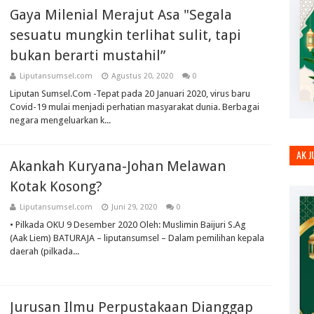
Gaya Milenial Merajut Asa "Segala
sesuatu mungkin terlihat sulit, tapi
bukan berarti mustahil”
Liputansumsel.com
Agustus 20, 2020
0
Liputan Sumsel.Com -Tepat pada 20 Januari 2020, virus baru
Covid-19 mulai menjadi perhatian masyarakat dunia. Berbagai
negara mengeluarkan k...
AK 
Akankah Kuryana-Johan Melawan
Kotak Kosong?
Liputansumsel.com
Juni 29, 2020
0
• Pilkada OKU 9 Desember 2020 Oleh: Muslimin Baijuri S.Ag
(Aak Liem) BATURAJA – liputansumsel – Dalam pemilihan kepala
daerah (pilkada...
Jurusan Ilmu Perpustakaan Dianggap