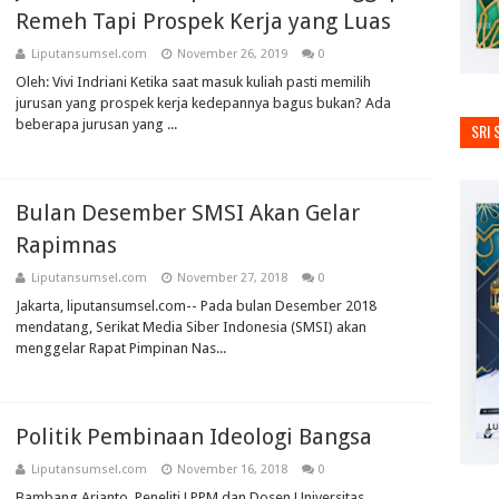
Remeh Tapi Prospek Kerja yang Luas
Liputansumsel.com
November 26, 2019
0
Oleh: Vivi Indriani Ketika saat masuk kuliah pasti memilih
jurusan yang prospek kerja kedepannya bagus bukan? Ada
beberapa jurusan yang ...
SRI 
Bulan Desember SMSI Akan Gelar
Rapimnas
Liputansumsel.com
November 27, 2018
0
Jakarta, liputansumsel.com-- Pada bulan Desember 2018
mendatang, Serikat Media Siber Indonesia (SMSI) akan
menggelar Rapat Pimpinan Nas...
Politik Pembinaan Ideologi Bangsa
Liputansumsel.com
November 16, 2018
0
Bambang Arianto, Peneliti LPPM dan Dosen Universitas