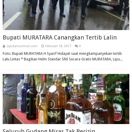
Bupati MURATARA Canangkan Tertib Lalin
Liputansumsel.com
Februari 18, 2017
0
Foto: Bupati MURATARA H Syarif Hidayat saat mengkampanyekan tertib
Lalu Lintas * Bagikan Helm Standar SNI Secara Gratis MURATARA, Lipu...
Seluruh Gudang Miras Tak Berizin