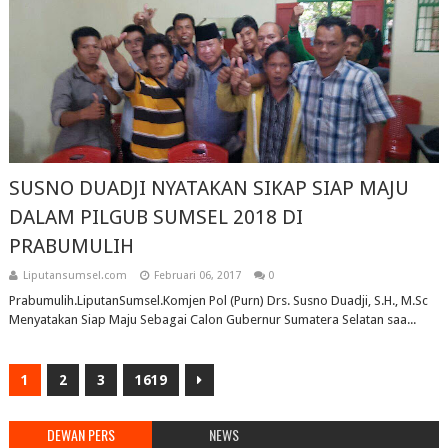
SUSNO DUADJI NYATAKAN SIKAP SIAP MAJU
DALAM PILGUB SUMSEL 2018 DI
PRABUMULIH
Liputansumsel.com
Februari 06, 2017
0
Prabumulih.LiputanSumsel.Komjen Pol (Purn) Drs. Susno Duadji, S.H., M.Sc
Menyatakan Siap Maju Sebagai Calon Gubernur Sumatera Selatan saa...
1
2
3
1619
DEWAN PERS
NEWS