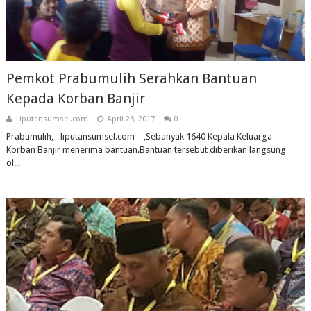
Pemkot Prabumulih Serahkan Bantuan
Kepada Korban Banjir
Liputansumsel.com
April 28, 2017
0
Prabumulih,--liputansumsel.com-- ,Sebanyak 1640 Kepala Keluarga
Korban Banjir menerima bantuan.Bantuan tersebut diberikan langsung
ol...