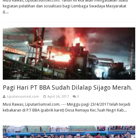
Musi Rawas, LiputanSumsel.com. Tahun ini kita akan mengadakan suatu
kegiatan pelatihan dan sosialisasi bagi Lembaga Swadaya Masyarakat
(L...
Pagi Hari PT BBA Sudah Dilalap Sijago Merah.
Liputansumsel.com
April 24, 2017
0
Musi Rawas, LiputanSumsel.com. --- Minggu pagi 23/4/2017 telah terjadi
kebakaran di P.T BBA (pabrik karet) Desa Remayu Kec.Tuah Negri Kab...