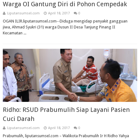
Warga OI Gantung Diri di Pohon Cempedak
Liputansumsel.com
April 18, 2017
0
OGAN ILIR.liputansumsel.com--Diduga mengidap penyakit gangguan
jiwa, Ahmad Syukri (31) warga Dusun II Desa Tanjung Pinang II
Kecamatan ...
Ridho: RSUD Prabumulih Siap Layani Pasien
Cuci Darah
Liputansumsel.com
April 18, 2017
0
Prabumulih, liputansumsel.com – Walikota Prabumulih Ir H Ridho Yahya