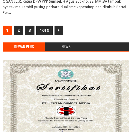
OGAN ILIR. Ketua DPW PPP Sumsel, H Agus Sutikno, SE, MM,BA tampak
nya tak mau ambil pusing perkara dualisme kepemimpinan ditubuh Partai
Per...
1
2
3
1619
DEWAN PERS
NEWS