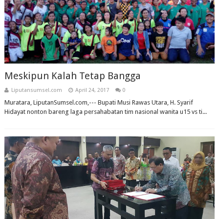
Meskipun Kalah Tetap Bangga
Liputansumsel.com
April 24, 2017
0
Muratara, LiputanSumsel.com,--- Bupati Musi Rawas Utara, H. Syarif
Hidayat nonton bareng laga persahabatan tim nasional wanita u15 vs ti...