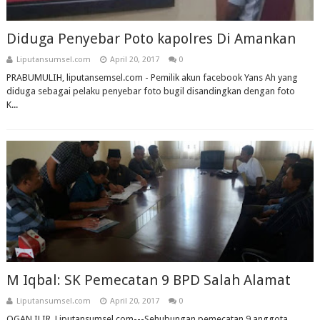
Diduga Penyebar Poto kapolres Di Amankan
Liputansumsel.com
April 20, 2017
0
PRABUMULIH, liputansemsel.com - Pemilik akun facebook Yans Ah yang
diduga sebagai pelaku penyebar foto bugil disandingkan dengan foto
K...
M Iqbal: SK Pemecatan 9 BPD Salah Alamat
Liputansumsel.com
April 20, 2017
0
OGAN ILIR. Liputansumsel.com---Sehubungan pemecatan 9 anggota