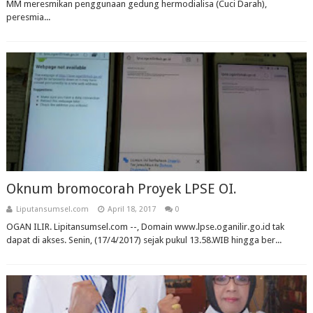
MM meresmikan penggunaan gedung hermodialisa (Cuci Darah),
peresmia...
Oknum bromocorah Proyek LPSE OI.
Liputansumsel.com
April 18, 2017
0
OGAN ILIR. Lipitansumsel.com --, Domain www.lpse.oganilir.go.id tak
dapat di akses. Senin, (17/4/2017) sejak pukul 13.58.WIB hingga ber...