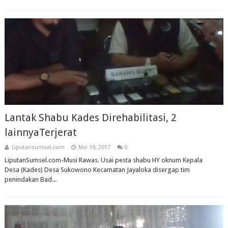
Lantak Shabu Kades Direhabilitasi, 2
lainnyaTerjerat
Liputansumsel.com
Mei 19, 2017
0
LiputanSumsel.com-Musi Rawas. Usai pesta shabu HY oknum Kepala
Desa (Kades) Desa Sukowono Kecamatan Jayaloka disergap tim
penindakan Bad...