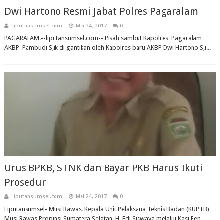
Dwi Hartono Resmi Jabat Polres Pagaralam
Liputansumsel.com
Mei 24, 2017
0
PAGARALAM.--liputansumsel.com-- Pisah sambut Kapolres Pagaralam
AKBP Pambudi S,ik di gantikan oleh Kapolres baru AKBP Dwi Hartono S,i...
Urus BPKB, STNK dan Bayar PKB Harus Ikuti
Prosedur
Liputansumsel.com
Mei 24, 2017
0
Liputansumsel- Musi Rawas. Kepala Unit Pelaksana Teknis Badan (KUPTB)
Musi Rawas Propinsi Sumatera Selatan, H. Edi Siswaya melalui Kasi Pen...