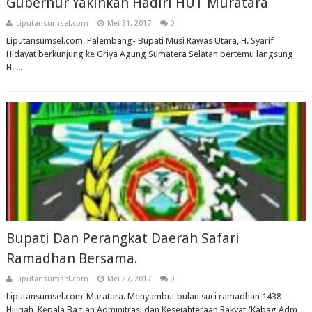
Gubernur Yakinkan Hadiri HUT Muratara
Liputansumsel.com
Mei 31, 2017
0
Liputansumsel.com, Palembang- Bupati Musi Rawas Utara, H. Syarif
Hidayat berkunjung ke Griya Agung Sumatera Selatan bertemu langsung
H. ...
Bupati Dan Perangkat Daerah Safari
Ramadhan Bersama.
Liputansumsel.com
Mei 27, 2017
0
Liputansumsel.com-Muratara. Menyambut bulan suci ramadhan 1438
Hijiriah, Kepala Bagian Adminitrasi dan Kesejahteraan Rakyat (Kabag Adm