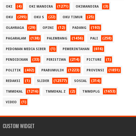
(4)
(1271)
(3)
OKI
OKI MANDIRA
OKIMANDIRA
(295)
(22)
(25)
OKU
OKU S
OKU TIMUR
(29)
(12)
(193)
OLAHRAGA
OPINI
PADANG
(138)
(1456)
(258)
PAGARALAM
PALEMBANG
PALI
(1)
(616)
PEDOMAN MEDIA SIBER
PEMERINTAHAN
(33)
(214)
(1)
PENDIDIKAN
PERISTIWA
PICTURE
(402)
(1223)
(1851)
POLITIK
PRABUMULIH
PROVINSI
(1)
(12577)
(314)
REDAKSI
SLIDER
SOSIAL
(1216)
(2)
(1653)
TMMDKAL
TMMDKAL Z
TMMDPLG
(1)
VIDEO
CUSTOM WIDGET