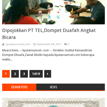
Dipojokkan PT TEL,Dompet Duafah Angkat
Bicara
Liputansumsel.com
September 04, 2017
0
Muara Enim,---liputansumsel. com--- Direktur Institut Kemandirian
Dompet Dhuafa,Zainal Abidin kepada liputansumsel.com beberapa
waktu...
1
2
3
1619
DEWAN PERS
NEWS