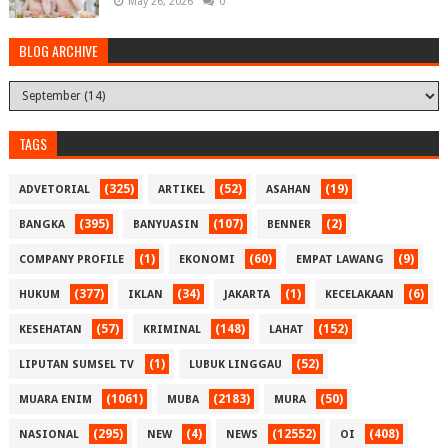
May 26, 2026
0
BLOG ARCHIVE
TAGS
(325)
(52)
(19)
ADVETORIAL
ARTIKEL
ASAHAN
(395)
(107)
(2)
BANGKA
BANYUASIN
BENNER
(1)
(60)
(9)
COMPANY PROFILE
EKONOMI
EMPAT LAWANG
(377)
(34)
(1)
(6)
HUKUM
IKLAN
JAKARTA
KECELAKAAN
(57)
(148)
(152)
KESEHATAN
KRIMINAL
LAHAT
(1)
(52)
LIPUTAN SUMSEL TV
LUBUK LINGGAU
(1061)
(2183)
(50)
MUARA ENIM
MUBA
MURA
(295)
(4)
(12552)
(408)
NASIONAL
NEW
NEWS
OI