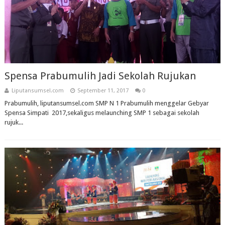
Spensa Prabumulih Jadi Sekolah Rujukan
Liputansumsel.com
September 11, 2017
0
Prabumulih, liputansumsel.com SMP N 1 Prabumulih menggelar Gebyar
Spensa Simpati 2017,sekaligus melaunching SMP 1 sebagai sekolah
rujuk...