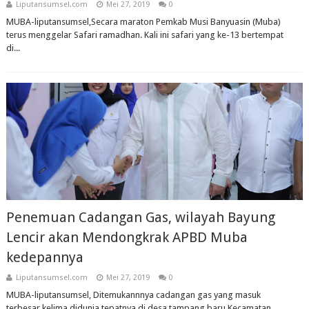
Liputansumsel.com
Mei 27, 2019
0
MUBA-liputansumsel,Secara maraton Pemkab Musi Banyuasin (Muba)
terus menggelar Safari ramadhan. Kali ini safari yang ke-13 bertempat
di...
Penemuan Cadangan Gas, wilayah Bayung
Lencir akan Mendongkrak APBD Muba
kedepannya
Liputansumsel.com
Mei 27, 2019
0
MUBA-liputansumsel, Ditemukannnya cadangan gas yang masuk
terbesar kelima didunia tepatnya di desa tampang baru Kecamatan