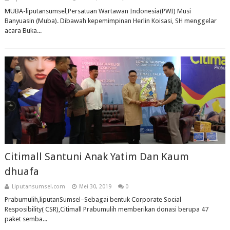
MUBA-liputansumsel,Persatuan Wartawan Indonesia(PWI) Musi
Banyuasin (Muba). Dibawah kepemimpinan Herlin Koisasi, SH menggelar
acara Buka...
Citimall Santuni Anak Yatim Dan Kaum
dhuafa
Liputansumsel.com
Mei 30, 2019
0
Prabumulih,liputanSumsel–Sebagai bentuk Corporate Social
Resposibility( CSR),Citimall Prabumulih memberikan donasi berupa 47
paket semba...