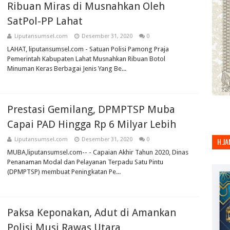
Ribuan Miras di Musnahkan Oleh
SatPol-PP Lahat
Liputansumsel.com
Desember 31, 2020
0
LAHAT, liputansumsel.com - Satuan Polisi Pamong Praja
Pemerintah Kabupaten Lahat Musnahkan Ribuan Botol
Minuman Keras Berbagai Jenis Yang Be...
Prestasi Gemilang, DPMPTSP Muba
Capai PAD Hingga Rp 6 Milyar Lebih
Liputansumsel.com
Desember 31, 2020
0
H.JA
MUBA,liputansumsel.com-- - Capaian Akhir Tahun 2020, Dinas
Penanaman Modal dan Pelayanan Terpadu Satu Pintu
(DPMPTSP) membuat Peningkatan Pe...
Paksa Keponakan, Adut di Amankan
Polisi Musi Rawas Utara