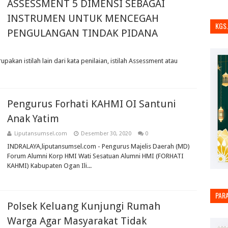
ASSESSMENT 5 DIMENSI SEBAGAI
INSTRUMEN UNTUK MENCEGAH
KGS
PENGULANGAN TINDAK PIDANA
pakan istilah lain dari kata penilaian, istilah Assessment atau
Pengurus Forhati KAHMI OI Santuni
Anak Yatim
Liputansumsel.com
Desember 30, 2020
0
INDRALAYA,liputansumsel.com - Pengurus Majelis Daerah (MD)
Forum Alumni Korp HMI Wati Sesatuan Alumni HMI (FORHATI
KAHMI) Kabupaten Ogan Ili...
PAR
Polsek Keluang Kunjungi Rumah
Warga Agar Masyarakat Tidak