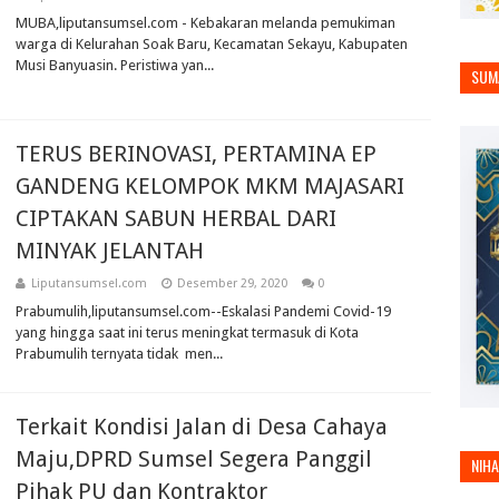
MUBA,liputansumsel.com - Kebakaran melanda pemukiman
warga di Kelurahan Soak Baru, Kecamatan Sekayu, Kabupaten
Musi Banyuasin. Peristiwa yan...
SUM
TERUS BERINOVASI, PERTAMINA EP
GANDENG KELOMPOK MKM MAJASARI
CIPTAKAN SABUN HERBAL DARI
MINYAK JELANTAH
Liputansumsel.com
Desember 29, 2020
0
Prabumulih,liputansumsel.com--Eskalasi Pandemi Covid-19
yang hingga saat ini terus meningkat termasuk di Kota
Prabumulih ternyata tidak men...
Terkait Kondisi Jalan di Desa Cahaya
Maju,DPRD Sumsel Segera Panggil
NIH
Pihak PU dan Kontraktor