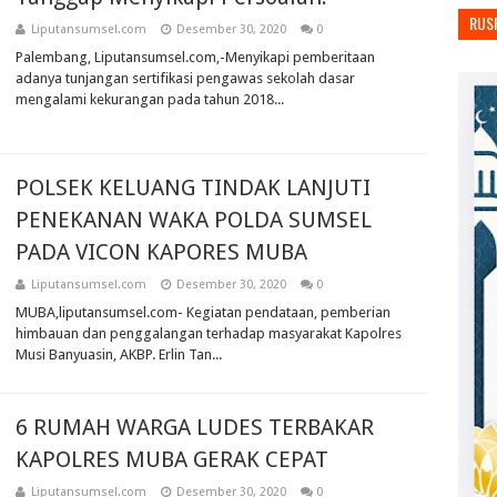
RUS
Liputansumsel.com
Desember 30, 2020
0
Palembang, Liputansumsel.com,-Menyikapi pemberitaan
adanya tunjangan sertifikasi pengawas sekolah dasar
mengalami kekurangan pada tahun 2018...
POLSEK KELUANG TINDAK LANJUTI
PENEKANAN WAKA POLDA SUMSEL
PADA VICON KAPORES MUBA
Liputansumsel.com
Desember 30, 2020
0
MUBA,liputansumsel.com- Kegiatan pendataan, pemberian
himbauan dan penggalangan terhadap masyarakat Kapolres
Musi Banyuasin, AKBP. Erlin Tan...
6 RUMAH WARGA LUDES TERBAKAR
KAPOLRES MUBA GERAK CEPAT
Liputansumsel.com
Desember 30, 2020
0