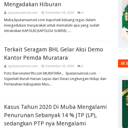
Mengadakan Hiburan
Liputansumsel.com
Desember 30, 2020
0
Muba,liputansumsel.com-kapolsek keluang tegas dalam
mengedukasi masyarakat untuk mematuhi apa yang sudah
intruksikan KAPOLRI,KAPOLDA SUMSEL ...
Terkait Seragam BHL Gelar Aksi Demo
Kantor Pemda Muratara
AK 
Liputansumsel.com
Desember 30, 2020
0
Poto Barometer99.com MURATARA , liputansumsel.com -
Sejumlah Buruh Harian Lepas dari Dinas Lingkungan Hidup dan
Pertanahan Kabupaten Mus...
Kasus Tahun 2020 Di Muba Mengalami
Penurunan Sebanyak 14 % JTP (LP),
sedangkan PTP nya Mengalami