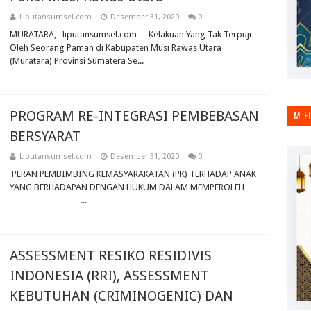
Liputansumsel.com
Desember 31, 2020
0
MURATARA, liputansumsel.com - Kelakuan Yang Tak Terpuji
Oleh Seorang Paman di Kabupaten Musi Rawas Utara
(Muratara) Provinsi Sumatera Se...
PROGRAM RE-INTEGRASI PEMBEBASAN
M. F
BERSYARAT
Liputansumsel.com
Desember 31, 2020
0
PERAN PEMBIMBING KEMASYARAKATAN (PK) TERHADAP ANAK
YANG BERHADAPAN DENGAN HUKUM DALAM MEMPEROLEH
...
ASSESSMENT RESIKO RESIDIVIS
INDONESIA (RRI), ASSESSMENT
KEBUTUHAN (CRIMINOGENIC) DAN