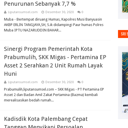
Penurunan Sebanyak 7,7 %
Liputansumsel.com
Desember 30, 2020
0
Muba - Bertempat diruang Humas, Kapolres Musi Banyuasin
AKBP ERLIN TANGJAYA,SH, S.ik didampingi Paur humas Polres
Muba IPTU NAZARUDDIN BAHAR...
SRI 
Sinergi Program Pemerintah Kota
Prabumulih, SKK Migas - Pertamina EP
Asset 2 Serahkan 2 Unit Rumah Layak
Huni
Liputansumsel.com
Desember 30, 2020
0
Prabumulih,liputansumsel.com – SKK Migas - PT Pertamina EP
Asset 2 dan Badan Amil Zakat Pertamina (Bazma) kembali
merealisasikan bedah rumah...
Kadisdik Kota Palembang Cepat
Tanggap Menyikapi Persoalan.