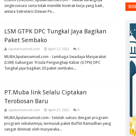
RUS
singkronisasi serta tidak memiliki kontrak kerja yang baik ,
antara Sekretaris Dewan Pe...
LSM GTPK DPC Tungkal Jaya Bagikan
Paket Sembako
Liputansumsel.com
April 27, 2022
0
MUBA,liputansumsel.com - Lembaga Swadaya Masyarakat
(LSM) Gabungan Trisula Pengungkap Kabar (GTPK) DPC
Tungkal jaya bagikan 20 paket sembako...
PT.Muba link Selalu Ciptakan
Terobosan Baru
Liputansumsel.com
April 27, 2022
0
MUBA,liputansumsel.com– Setelah sukses dengan program-
program sebelumnya, termasuk paket Buffet Ramadhan yang
sangat diminati oleh masyaraka...