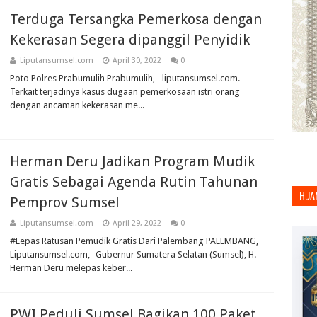
Terduga Tersangka Pemerkosa dengan
Kekerasan Segera dipanggil Penyidik
Liputansumsel.com
April 30, 2022
0
Poto Polres Prabumulih Prabumulih,--liputansumsel.com.--
Terkait terjadinya kasus dugaan pemerkosaan istri orang
dengan ancaman kekerasan me...
Herman Deru Jadikan Program Mudik
Gratis Sebagai Agenda Rutin Tahunan
H.JA
Pemprov Sumsel
Liputansumsel.com
April 29, 2022
0
#Lepas Ratusan Pemudik Gratis Dari Palembang PALEMBANG,
Liputansumsel.com,- Gubernur Sumatera Selatan (Sumsel), H.
Herman Deru melepas keber...
PWI Peduli Sumsel Bagikan 100 Paket