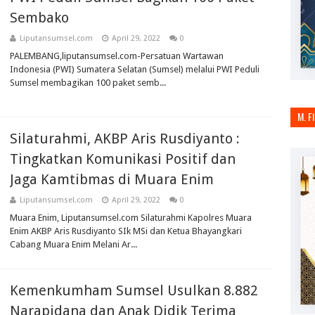
Sembako
Liputansumsel.com
April 29, 2022
0
PALEMBANG,liputansumsel.com-Persatuan Wartawan
Indonesia (PWI) Sumatera Selatan (Sumsel) melalui PWI Peduli
Sumsel membagikan 100 paket semb...
M. F
Silaturahmi, AKBP Aris Rusdiyanto :
Tingkatkan Komunikasi Positif dan
Jaga Kamtibmas di Muara Enim
Liputansumsel.com
April 29, 2022
0
Muara Enim, Liputansumsel.com Silaturahmi Kapolres Muara
Enim AKBP Aris Rusdiyanto SIk MSi dan Ketua Bhayangkari
Cabang Muara Enim Melani Ar...
Kemenkumham Sumsel Usulkan 8.882
Narapidana dan Anak Didik Terima