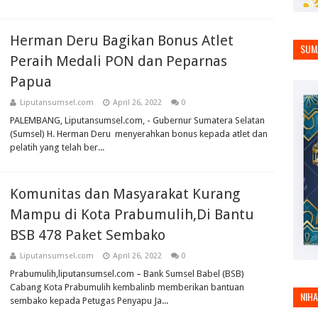
Herman Deru Bagikan Bonus Atlet
SUM
Peraih Medali PON dan Peparnas
Papua
Liputansumsel.com
April 26, 2022
0
PALEMBANG, Liputansumsel.com, - Gubernur Sumatera Selatan
(Sumsel) H. Herman Deru menyerahkan bonus kepada atlet dan
pelatih yang telah ber...
Komunitas dan Masyarakat Kurang
Mampu di Kota Prabumulih,Di Bantu
BSB 478 Paket Sembako
Liputansumsel.com
April 26, 2022
0
Prabumulih,liputansumsel.com – Bank Sumsel Babel (BSB)
Cabang Kota Prabumulih kembalinb memberikan bantuan
NIH
sembako kepada Petugas Penyapu Ja...