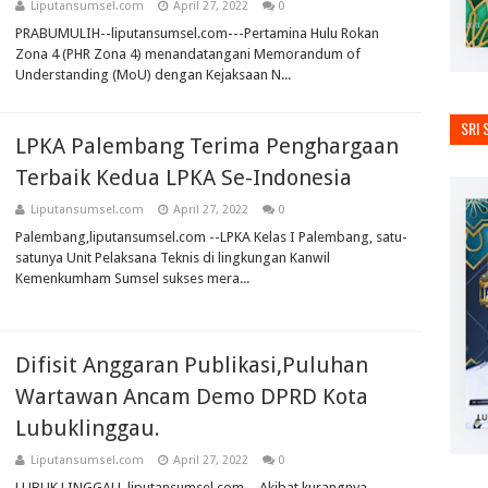
Liputansumsel.com
April 27, 2022
0
PRABUMULIH--liputansumsel.com---Pertamina Hulu Rokan
Zona 4 (PHR Zona 4) menandatangani Memorandum of
Understanding (MoU) dengan Kejaksaan N...
SRI 
LPKA Palembang Terima Penghargaan
Terbaik Kedua LPKA Se-Indonesia
Liputansumsel.com
April 27, 2022
0
Palembang,liputansumsel.com --LPKA Kelas I Palembang, satu-
satunya Unit Pelaksana Teknis di lingkungan Kanwil
Kemenkumham Sumsel sukses mera...
Difisit Anggaran Publikasi,Puluhan
Wartawan Ancam Demo DPRD Kota
Lubuklinggau.
Liputansumsel.com
April 27, 2022
0
LUBUK LINGGAU ,liputansumsel.com - Akibat kurangnya