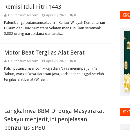
Remisi Idul Fitri 1443
KGS
Liputansumsel.com
April 28, 2022
0
Palembang,liputansumsel.com – Kantor Wilayah Kementerian
Hukum dan HAM Sumatera Selatan mengusulkan sebanyak
8.882 orang narapidana dan anak...
Motor Beat Tergilas Alat Berat
Liputansumsel.com
April 28, 2022
0
Pali, liputansumsel.com--Kejadian Naas menimpa Juli (43)
Tahun, warga Desa Harapan Jaya, korban meninggal setelah
tergilas alat berat (Wheel...
Langkahnya BBM Di duga Masyarakat
PAR
Sekayu menjerit,ini penjelasan
pengurus SPBU