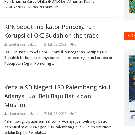
Hari Dharma Karya Dhika (HDKD) ke-77 hari ini Kamis
(28/07/2022), Rutan Prabumulih ...
KPK Sebut Indikator Pencegahan
Korupsi di OKI Sudah on the track
SRI 
Liputansumsel.com
Juli 28, 2022
0
OKI, LiputanSumSel.Com---Komisi Pencegahan Korupsi (KPK)
Republik Indonesia menyebut indikator pencegahan korupsi di
Kabupaten Ogan Komering...
Kepala SD Negeri 130 Palembang Akui
Adanya Jual Beli Baju Batik dan
Muslim.
Liputansumsel.com
Juli 28, 2022
0
Palembang, Liputansumsel.com--Adanya jual beli baju Batik
dan Muslim di SD Negeri 130 Palembang di akui oleh Amirudin
selaku Kepala Sekolah....