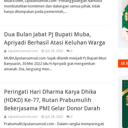
Muara Enim, Liputansumsel.com--Penanggulangan Narkoba
membutuhkan komitmen dan dukungan semua pihak, tidak
hanya ditumpukan pada pemerintah,...
Dua Bulan Jabat PJ Bupati Muba,
Apriyadi Berhasil Atasi Keluhan Warga
Liputansumsel.com
Juli 29, 2022
0
MUBA,liputansumsel.com-Sejak dilantik menjadi PJ Bupati Musi
AK 
Banyuasin, 30 Mei 2022 lalu H Apriyadi giat mengemban
amanah. Dia, langsung men...
Peringati Hari Dharma Karya Dhika
(HDKD) Ke-77, Rutan Prabumulih
Bekerjasama PMI Gelar Donor Darah
Liputansumsel.com
Juli 28, 2022
0
Prabumulih,liputansumsel.com - Dalam rangka memperingati