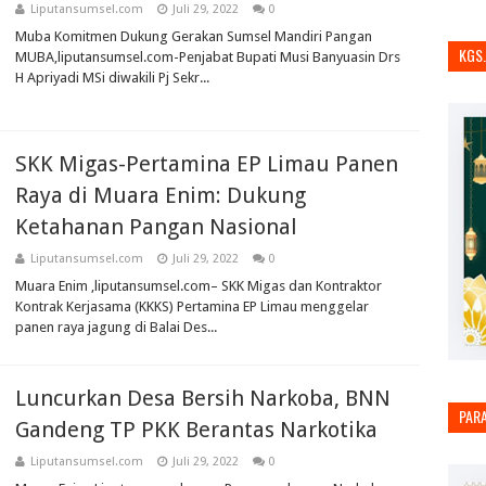
Liputansumsel.com
Juli 29, 2022
0
Muba Komitmen Dukung Gerakan Sumsel Mandiri Pangan
KGS
MUBA,liputansumsel.com-Penjabat Bupati Musi Banyuasin Drs
H Apriyadi MSi diwakili Pj Sekr...
SKK Migas-Pertamina EP Limau Panen
Raya di Muara Enim: Dukung
Ketahanan Pangan Nasional
Liputansumsel.com
Juli 29, 2022
0
Muara Enim ,liputansumsel.com– SKK Migas dan Kontraktor
Kontrak Kerjasama (KKKS) Pertamina EP Limau menggelar
panen raya jagung di Balai Des...
Luncurkan Desa Bersih Narkoba, BNN
PAR
Gandeng TP PKK Berantas Narkotika
Liputansumsel.com
Juli 29, 2022
0