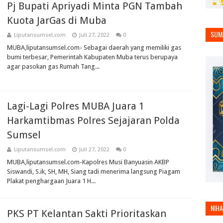
Pj Bupati Apriyadi Minta PGN Tambah
Kuota JarGas di Muba
SUM
Liputansumsel.com
Juli 27, 2022
0
MUBA,liputansumsel.com- Sebagai daerah yang memiliki gas
bumi terbesar, Pemerintah Kabupaten Muba terus berupaya
agar pasokan gas Rumah Tang...
Lagi-Lagi Polres MUBA Juara 1
Harkamtibmas Polres Sejajaran Polda
Sumsel
Liputansumsel.com
Juli 27, 2022
0
MUBA,liputansumsel.com-Kapolres Musi Banyuasin AKBP
Siswandi, S.ik, SH, MH, Siang tadi menerima langsung Piagam
Plakat penghargaan Juara 1 H...
NIH
PKS PT Kelantan Sakti Prioritaskan