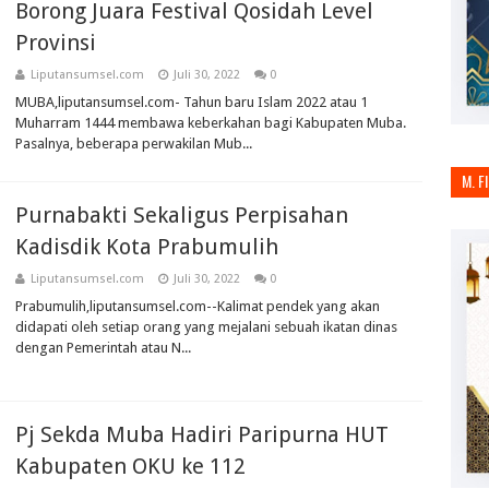
Borong Juara Festival Qosidah Level
Provinsi
Liputansumsel.com
Juli 30, 2022
0
MUBA,liputansumsel.com- Tahun baru Islam 2022 atau 1
Muharram 1444 membawa keberkahan bagi Kabupaten Muba.
Pasalnya, beberapa perwakilan Mub...
M. F
Purnabakti Sekaligus Perpisahan
Kadisdik Kota Prabumulih
Liputansumsel.com
Juli 30, 2022
0
Prabumulih,liputansumsel.com--Kalimat pendek yang akan
didapati oleh setiap orang yang mejalani sebuah ikatan dinas
dengan Pemerintah atau N...
Pj Sekda Muba Hadiri Paripurna HUT
Kabupaten OKU ke 112