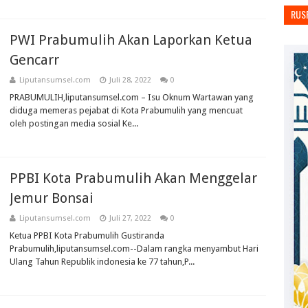
RUS
PWI Prabumulih Akan Laporkan Ketua
Gencarr
Liputansumsel.com
Juli 28, 2022
0
PRABUMULIH,liputansumsel.com – Isu Oknum Wartawan yang
diduga memeras pejabat di Kota Prabumulih yang mencuat
oleh postingan media sosial Ke...
PPBI Kota Prabumulih Akan Menggelar
Jemur Bonsai
Liputansumsel.com
Juli 27, 2022
0
Ketua PPBI Kota Prabumulih Gustiranda
Prabumulih,liputansumsel.com--Dalam rangka menyambut Hari
Ulang Tahun Republik indonesia ke 77 tahun,P...