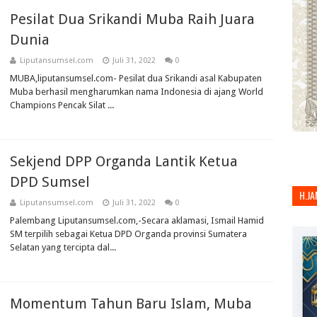
Pesilat Dua Srikandi Muba Raih Juara
Dunia
Liputansumsel.com
Juli 31, 2022
0
MUBA,liputansumsel.com- Pesilat dua Srikandi asal Kabupaten
Muba berhasil mengharumkan nama Indonesia di ajang World
Champions Pencak Silat ...
Sekjend DPP Organda Lantik Ketua
DPD Sumsel
H.JA
Liputansumsel.com
Juli 31, 2022
0
Palembang Liputansumsel.com,-Secara aklamasi, Ismail Hamid
SM terpilih sebagai Ketua DPD Organda provinsi Sumatera
Selatan yang tercipta dal...
Momentum Tahun Baru Islam, Muba