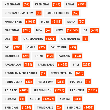
(57)
(148)
(152)
KESEHATAN
KRIMINAL
LAHAT
(1)
(52)
LIPUTAN SUMSEL TV
LUBUK LINGGAU
(1061)
(2183)
(50)
MUARA ENIM
MUBA
MURA
(295)
(4)
(12552)
(408)
NASIONAL
NEW
NEWS
OI
(4)
(1271)
(3)
OKI
OKI MANDIRA
OKIMANDIRA
(295)
(22)
(25)
OKU
OKU S
OKU TIMUR
(29)
(12)
(193)
OLAHRAGA
OPINI
PADANG
(138)
(1456)
(258)
PAGARALAM
PALEMBANG
PALI
(1)
(616)
PEDOMAN MEDIA SIBER
PEMERINTAHAN
(33)
(214)
(1)
PENDIDIKAN
PERISTIWA
PICTURE
(402)
(1223)
(1851)
POLITIK
PRABUMULIH
PROVINSI
(1)
(12577)
(314)
REDAKSI
SLIDER
SOSIAL
(1216)
(2)
(1653)
TMMDKAL
TMMDKAL Z
TMMDPLG