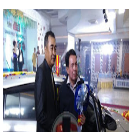
PRABUMULIH, liputansumsel.com
Walikota prabumulih Ir H Ridho
yahya hadiri grand prize tabungan
pesirah priode ke -32 tahun 2016
Bank Sumsel Babel (BSB) Cabang
Prabumulih dan cabang pembantu
gelumbang ,bertajuk Pesta Malam
Bertabur Hadiah.
Acara yang digelar di Gedung
Sebaguna Siang Malam, Rabu
(20/7/2016) , hadir juga Kepala
SKPD Pemerintah Kota Prabumulih
pejabat teras Pemerintah Kota
Prabumulih, pihak Polres dan
Kejari Prabumulih serta para
nasabah Bank Sumsel Babel
Prabumulih.