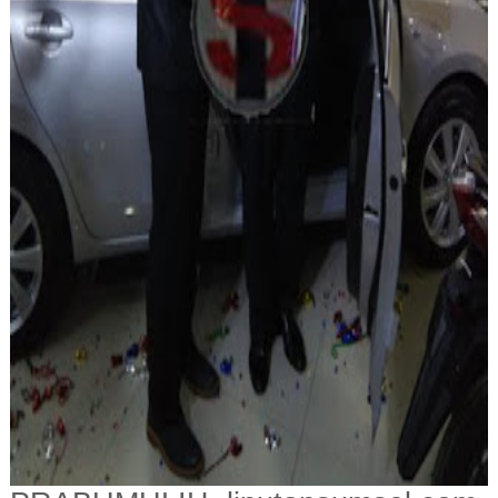
Acara penarikan undian tabungan
pesirah tampak berlangsung
meriah. Ratusan nasabah yang
hadir mengisi kursi yang
disediakan dihibur secara langsung
oleh Bank Sumsel Babel Band,
Mario KDI dan Zul Ya Saman.
Hadiah grand prize satu unit Mobil
Toyota Yaris dimenangkan oleh
Nasabah BSB dengan nomor
undian 03270262 dan nomor
rekening 1510111447 atas nama
Kustiah. Penyerahan hadiah sendiri
dilakukan oleh Walikota Prabumulih
dan Kepala Bank Sumsel Babel
Prabumulih (win)