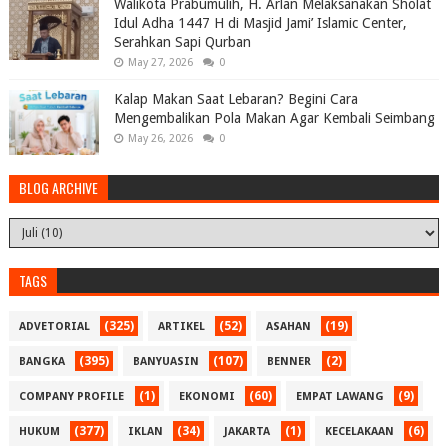
Walikota Prabumulih, H. Arlan Melaksanakan Sholat
Idul Adha 1447 H di Masjid Jami’ Islamic Center,
Serahkan Sapi Qurban
May 27, 2026
0
Kalap Makan Saat Lebaran? Begini Cara
Mengembalikan Pola Makan Agar Kembali Seimbang
May 26, 2026
0
BLOG ARCHIVE
TAGS
(325)
(52)
(19)
ADVETORIAL
ARTIKEL
ASAHAN
(395)
(107)
(2)
BANGKA
BANYUASIN
BENNER
(1)
(60)
(9)
COMPANY PROFILE
EKONOMI
EMPAT LAWANG
(377)
(34)
(1)
(6)
HUKUM
IKLAN
JAKARTA
KECELAKAAN