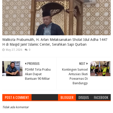
Walikota Prabumulih, H. Arlan Melaksanakan Sholat Idul Adha 1447
H di Masjid Jami’ Islamic Center, Serahkan Sapi Qurban
May 27, 2026
0
PREVIOUS
NEXT
PDAM Tirta Prabu
Kontingen Sumsel
Akan Dapat
Antusias Ikuti
Bantuan 90 Miliar
Powarnas Di
Bandungp
POST A COMMENT
BLOGGER
DISQUS
FACEBOOK
Tidak ada komentar