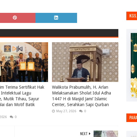
KGS
m Terima Sertifikat Hak
Walikota Prabumulih, H. Arlan
Intelektual Lagu
Melaksanakan Sholat Idul Adha
le, Mutik Tihau, Sayur
1447 H di Masjid Jami’ Islamic
ai dan Motif Batik
Center, Serahkan Sapi Qurban
May 27, 2026
0
PAR
 2026
0
NEXT