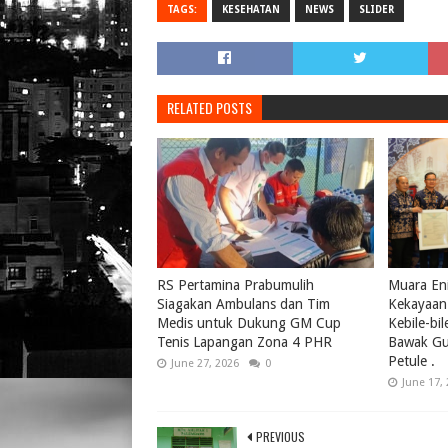
TAGS:
KESEHATAN
NEWS
SLIDER
RELATED POSTS
RS Pertamina Prabumulih
Muara Eni
Siagakan Ambulans dan Tim
Kekayaan 
Medis untuk Dukung GM Cup
Kebile-bi
Tenis Lapangan Zona 4 PHR
Bawak Gul
Petule .
June 27, 2026
0
June 17,
PREVIOUS