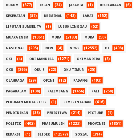
(377)
(34)
(1)
(6)
HUKUM
IKLAN
JAKARTA
KECELAKAAN
(57)
(148)
(152)
KESEHATAN
KRIMINAL
LAHAT
(1)
(52)
LIPUTAN SUMSEL TV
LUBUK LINGGAU
(1061)
(2183)
(50)
MUARA ENIM
MUBA
MURA
(295)
(4)
(12552)
(408)
NASIONAL
NEW
NEWS
OI
(4)
(1271)
(3)
OKI
OKI MANDIRA
OKIMANDIRA
(295)
(22)
(25)
OKU
OKU S
OKU TIMUR
(29)
(12)
(193)
OLAHRAGA
OPINI
PADANG
(138)
(1456)
(258)
PAGARALAM
PALEMBANG
PALI
(1)
(616)
PEDOMAN MEDIA SIBER
PEMERINTAHAN
(33)
(214)
(1)
PENDIDIKAN
PERISTIWA
PICTURE
(402)
(1223)
(1851)
POLITIK
PRABUMULIH
PROVINSI
(1)
(12577)
(314)
REDAKSI
SLIDER
SOSIAL