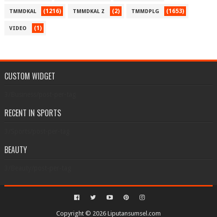
(1216)
(2)
(1653)
TMMDKAL
TMMDKAL Z
TMMDPLG
(1)
VIDEO
CUSTOM WIDGET
3/Business/post-per-tag
RECENT IN SPORTS
3/Sports/post-per-tag
BEAUTY
3/Beauty/post-per-tag
Copyright ©
2026
Liputansumsel.com