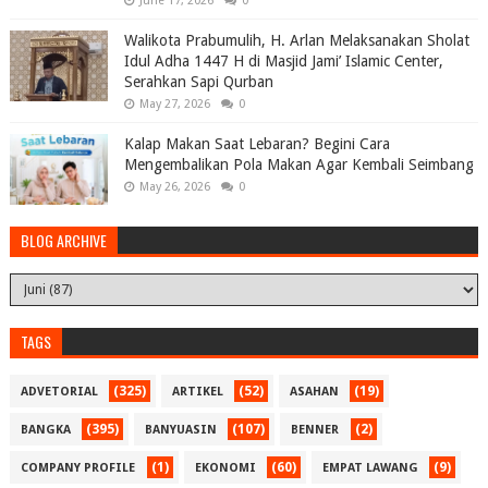
June 17, 2026
0
Walikota Prabumulih, H. Arlan Melaksanakan Sholat
Idul Adha 1447 H di Masjid Jami’ Islamic Center,
Serahkan Sapi Qurban
May 27, 2026
0
Kalap Makan Saat Lebaran? Begini Cara
Mengembalikan Pola Makan Agar Kembali Seimbang
May 26, 2026
0
BLOG ARCHIVE
TAGS
(325)
(52)
(19)
ADVETORIAL
ARTIKEL
ASAHAN
(395)
(107)
(2)
BANGKA
BANYUASIN
BENNER
(1)
(60)
(9)
COMPANY PROFILE
EKONOMI
EMPAT LAWANG