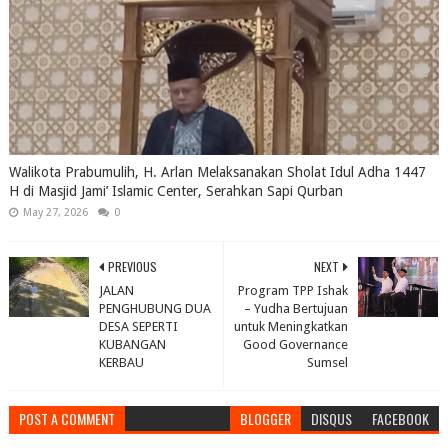
Walikota Prabumulih, H. Arlan Melaksanakan Sholat Idul Adha 1447
H di Masjid Jami’ Islamic Center, Serahkan Sapi Qurban
May 27, 2026
0
PREVIOUS
NEXT
JALAN
Program TPP Ishak
PENGHUBUNG DUA
– Yudha Bertujuan
DESA SEPERTI
untuk Meningkatkan
KUBANGAN
Good Governance
KERBAU
Sumsel
POST A COMMENT
BLOGGER
DISQUS
FACEBOOK