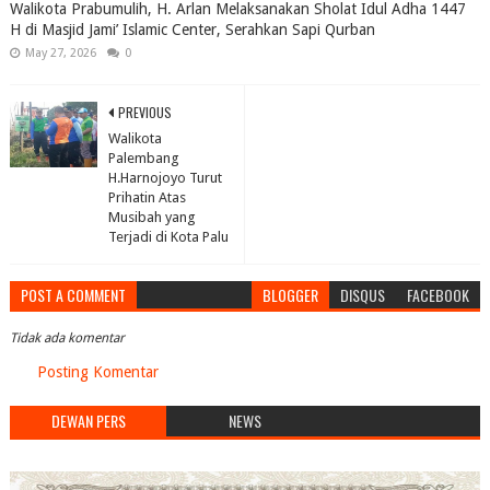
Walikota Prabumulih, H. Arlan Melaksanakan Sholat Idul Adha 1447
H di Masjid Jami’ Islamic Center, Serahkan Sapi Qurban
May 27, 2026
0
PREVIOUS
Walikota
Palembang
H.Harnojoyo Turut
Prihatin Atas
Musibah yang
Terjadi di Kota Palu
POST A COMMENT
BLOGGER
DISQUS
FACEBOOK
Tidak ada komentar
Posting Komentar
DEWAN PERS
NEWS