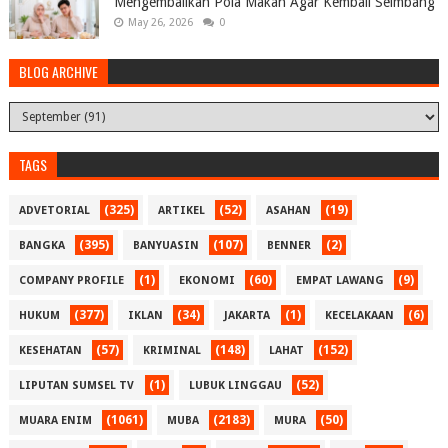
Mengembalikan Pola Makan Agar Kembali Seimbang
May 26, 2026
0
BLOG ARCHIVE
TAGS
(325)
(52)
(19)
ADVETORIAL
ARTIKEL
ASAHAN
(395)
(107)
(2)
BANGKA
BANYUASIN
BENNER
(1)
(60)
(9)
COMPANY PROFILE
EKONOMI
EMPAT LAWANG
(377)
(34)
(1)
(6)
HUKUM
IKLAN
JAKARTA
KECELAKAAN
(57)
(148)
(152)
KESEHATAN
KRIMINAL
LAHAT
(1)
(52)
LIPUTAN SUMSEL TV
LUBUK LINGGAU
(1061)
(2183)
(50)
MUARA ENIM
MUBA
MURA