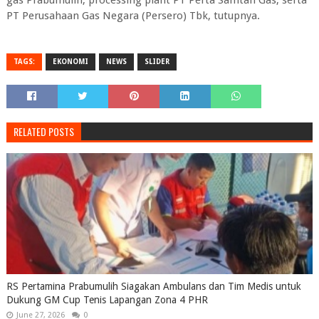
gas Prabumulih, processing plant PT Perta Samtan Gas, serta
PT Perusahaan Gas Negara (Persero) Tbk, tutupnya.
TAGS:
EKONOMI
NEWS
SLIDER
RELATED POSTS
RS Pertamina Prabumulih Siagakan Ambulans dan Tim Medis untuk
Dukung GM Cup Tenis Lapangan Zona 4 PHR
June 27, 2026
0