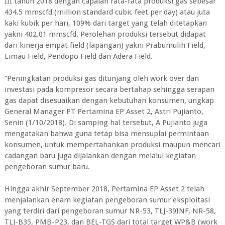
III tahun 2018 dengan capaian rata-rata produksi gas sebesar
434.5 mmscfd (million standard cubic feet per day) atau juta
kaki kubik per hari, 109% dari target yang telah ditetapkan
yakni 402.01 mmscfd. Perolehan produksi tersebut didapat
dari kinerja empat field (lapangan) yakni Prabumulih Field,
Limau Field, Pendopo Field dan Adera Field.
”Peningkatan produksi gas ditunjang oleh work over dan
investasi pada kompresor secara bertahap sehingga serapan
gas dapat disesuaikan dengan kebutuhan konsumen, ungkap
General Manager PT Pertamina EP Asset 2, Astri Pujianto,
Senin (1/10/2018). Di samping hal tersebut, A Pujianto juga
mengatakan bahwa guna tetap bisa mensuplai permintaan
konsumen, untuk mempertahankan produksi maupun mencari
cadangan baru juga dijalankan dengan melalui kegiatan
pengeboran sumur baru.
Hingga akhir September 2018, Pertamina EP Asset 2 telah
menjalankan enam kegiatan pengeboran sumur eksploitasi
yang terdiri dari pengeboran sumur NR-53, TLJ-39INF, NR-58,
TLJ-B35, PMB-P23, dan BEL-TGS dari total target WP&B (work