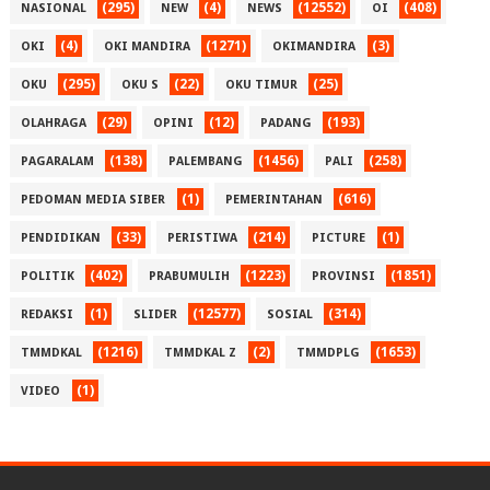
(295)
(4)
(12552)
(408)
NASIONAL
NEW
NEWS
OI
(4)
(1271)
(3)
OKI
OKI MANDIRA
OKIMANDIRA
(295)
(22)
(25)
OKU
OKU S
OKU TIMUR
(29)
(12)
(193)
OLAHRAGA
OPINI
PADANG
(138)
(1456)
(258)
PAGARALAM
PALEMBANG
PALI
(1)
(616)
PEDOMAN MEDIA SIBER
PEMERINTAHAN
(33)
(214)
(1)
PENDIDIKAN
PERISTIWA
PICTURE
(402)
(1223)
(1851)
POLITIK
PRABUMULIH
PROVINSI
(1)
(12577)
(314)
REDAKSI
SLIDER
SOSIAL
(1216)
(2)
(1653)
TMMDKAL
TMMDKAL Z
TMMDPLG
(1)
VIDEO