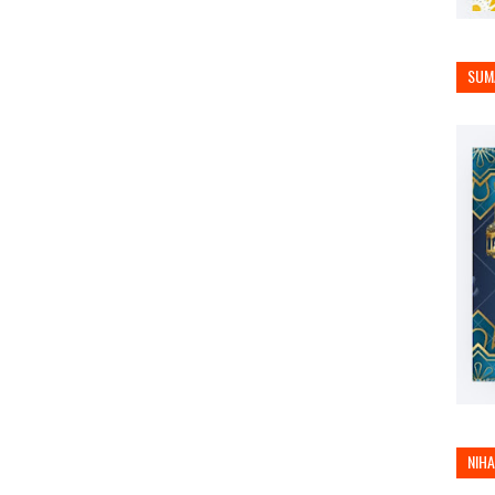
SUM
NIH