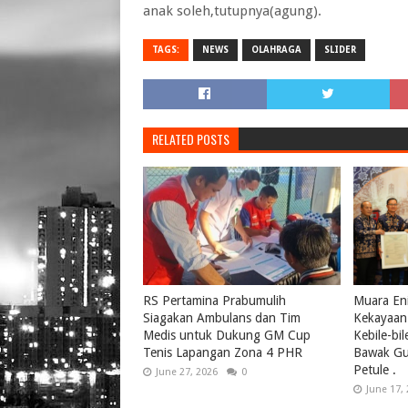
anak soleh,tutupnya(agung).
TAGS:
NEWS
OLAHRAGA
SLIDER
RELATED POSTS
RS Pertamina Prabumulih
Muara Eni
Siagakan Ambulans dan Tim
Kekayaan 
Medis untuk Dukung GM Cup
Kebile-bi
Tenis Lapangan Zona 4 PHR
Bawak Gul
Petule .
June 27, 2026
0
June 17,