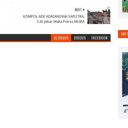
NEXT
KOMPOL ADE ADRIANSYAH SAPUTRA,
S.Ik Jabar Waka Polres MUBA
SRI 
BLOGGER
DISQUS
FACEBOOK