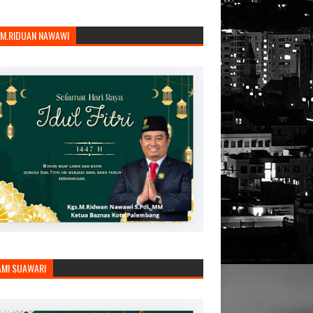
.M.RIDUAN NAWAWI
AMI SUAWARI