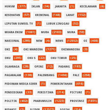
(377)
(34)
(1)
(6)
HUKUM
IKLAN
JAKARTA
KECELAKAAN
(57)
(148)
(152)
KESEHATAN
KRIMINAL
LAHAT
(1)
(52)
LIPUTAN SUMSEL TV
LUBUK LINGGAU
(1061)
(2183)
(50)
MUARA ENIM
MUBA
MURA
(295)
(4)
(12552)
(408)
NASIONAL
NEW
NEWS
OI
(4)
(1271)
(3)
OKI
OKI MANDIRA
OKIMANDIRA
(295)
(22)
(25)
OKU
OKU S
OKU TIMUR
(29)
(12)
(193)
OLAHRAGA
OPINI
PADANG
(138)
(1456)
(258)
PAGARALAM
PALEMBANG
PALI
(1)
(616)
PEDOMAN MEDIA SIBER
PEMERINTAHAN
(33)
(214)
(1)
PENDIDIKAN
PERISTIWA
PICTURE
(402)
(1223)
(1851)
POLITIK
PRABUMULIH
PROVINSI
(1)
(12577)
(314)
REDAKSI
SLIDER
SOSIAL