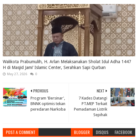
Walikota Prabumulih, H. Arlan Melaksanakan Sholat Idul Adha 1447
H di Masjid Jami’ Islamic Center, Serahkan Sapi Qurban
May 27, 2026
0
PREVIOUS
NEXT
Program 'Bersinar',
7 Kades Datangi
BNNK optimis tekan
PT.MEP Terkait
peredaran Narkoba
Pemadaman Listrik
Sepihak
POST A COMMENT
BLOGGER
DISQUS
FACEBOOK