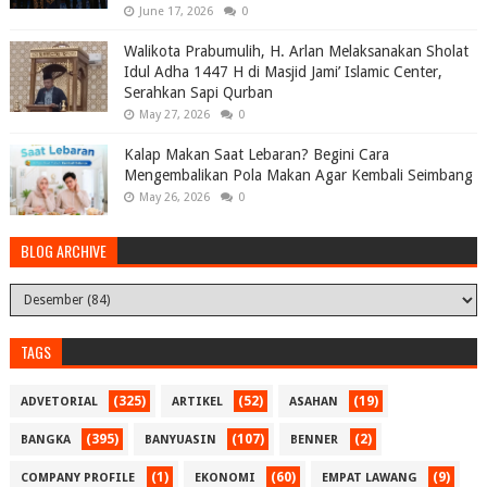
June 17, 2026
0
Walikota Prabumulih, H. Arlan Melaksanakan Sholat
Idul Adha 1447 H di Masjid Jami’ Islamic Center,
Serahkan Sapi Qurban
May 27, 2026
0
Kalap Makan Saat Lebaran? Begini Cara
Mengembalikan Pola Makan Agar Kembali Seimbang
May 26, 2026
0
BLOG ARCHIVE
TAGS
(325)
(52)
(19)
ADVETORIAL
ARTIKEL
ASAHAN
(395)
(107)
(2)
BANGKA
BANYUASIN
BENNER
(1)
(60)
(9)
COMPANY PROFILE
EKONOMI
EMPAT LAWANG