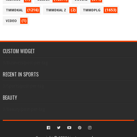
(1216)
(2)
(1653)
TMMDKAL
TMMDKAL Z
TMMDPLG
(1)
VIDEO
CUSTOM WIDGET
3/Business/post-per-tag
RECENT IN SPORTS
3/Sports/post-per-tag
BEAUTY
3/Beauty/post-per-tag