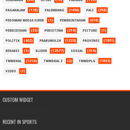
(29)
(12)
(193)
OLAHRAGA
OPINI
PADANG
(138)
(1456)
(258)
PAGARALAM
PALEMBANG
PALI
(1)
(616)
PEDOMAN MEDIA SIBER
PEMERINTAHAN
(33)
(214)
(1)
PENDIDIKAN
PERISTIWA
PICTURE
(402)
(1223)
(1851)
POLITIK
PRABUMULIH
PROVINSI
(1)
(12577)
(314)
REDAKSI
SLIDER
SOSIAL
(1216)
(2)
(1653)
TMMDKAL
TMMDKAL Z
TMMDPLG
(1)
VIDEO
CUSTOM WIDGET
3/Business/post-per-tag
RECENT IN SPORTS