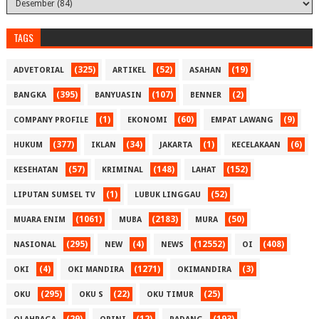
TAGS
(325)
(52)
(19)
ADVETORIAL
ARTIKEL
ASAHAN
(395)
(107)
(2)
BANGKA
BANYUASIN
BENNER
(1)
(60)
(9)
COMPANY PROFILE
EKONOMI
EMPAT LAWANG
(377)
(34)
(1)
(6)
HUKUM
IKLAN
JAKARTA
KECELAKAAN
(57)
(148)
(152)
KESEHATAN
KRIMINAL
LAHAT
(1)
(52)
LIPUTAN SUMSEL TV
LUBUK LINGGAU
(1061)
(2183)
(50)
MUARA ENIM
MUBA
MURA
(295)
(4)
(12552)
(408)
NASIONAL
NEW
NEWS
OI
(4)
(1271)
(3)
OKI
OKI MANDIRA
OKIMANDIRA
(295)
(22)
(25)
OKU
OKU S
OKU TIMUR