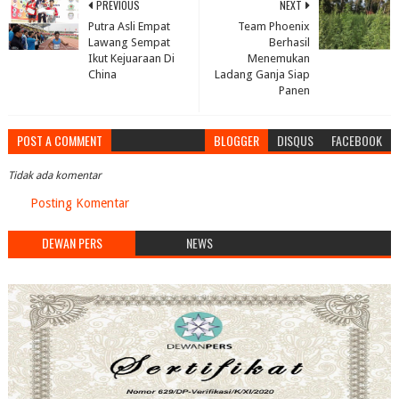
PREVIOUS
NEXT
Putra Asli Empat
Team Phoenix
Lawang Sempat
Berhasil
Ikut Kejuaraan Di
Menemukan
China
Ladang Ganja Siap
Panen
POST A COMMENT
BLOGGER
DISQUS
FACEBOOK
Tidak ada komentar
Posting Komentar
DEWAN PERS
NEWS