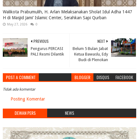
Walikota Prabumulih, H. Arlan Melaksanakan Sholat Idul Adha 1447
H di Masjid Jami’ Islamic Center, Serahkan Sapi Qurban
May 27, 2026
0
PREVIOUS
NEXT
Pengurus PERCASI
Belum 5 Bulan Jabat
PALI Resmi Dilantik
Ketua Bawaslu, Edy
Budi di Plenokan
POST A COMMENT
BLOGGER
DISQUS
FACEBOOK
Tidak ada komentar
Posting Komentar
DEWAN PERS
NEWS