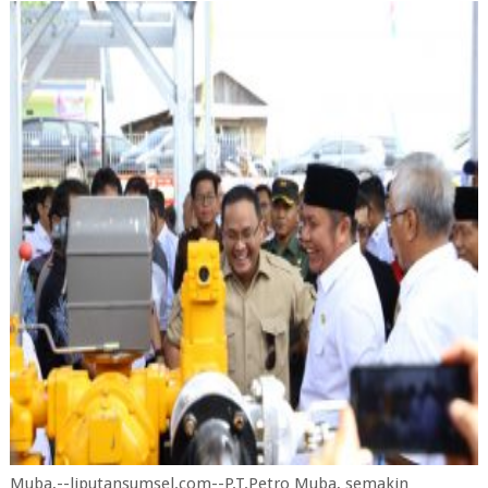
Muba,--liputansumsel.com--P.T.Petro Muba, semakin