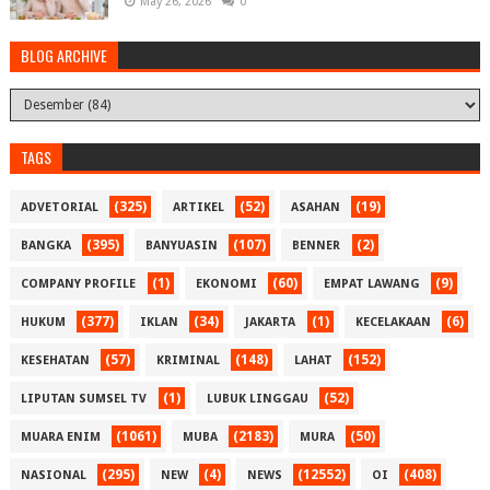
May 26, 2026
0
BLOG ARCHIVE
TAGS
(325)
(52)
(19)
ADVETORIAL
ARTIKEL
ASAHAN
(395)
(107)
(2)
BANGKA
BANYUASIN
BENNER
(1)
(60)
(9)
COMPANY PROFILE
EKONOMI
EMPAT LAWANG
(377)
(34)
(1)
(6)
HUKUM
IKLAN
JAKARTA
KECELAKAAN
(57)
(148)
(152)
KESEHATAN
KRIMINAL
LAHAT
(1)
(52)
LIPUTAN SUMSEL TV
LUBUK LINGGAU
(1061)
(2183)
(50)
MUARA ENIM
MUBA
MURA
(295)
(4)
(12552)
(408)
NASIONAL
NEW
NEWS
OI