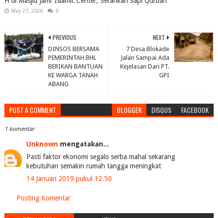
H di Masjid Jami’ Islamic Center, Serahkan Sapi Qurban
May 27, 2026
0
PREVIOUS
NEXT
DINSOS BERSAMA
7 Desa Blokade
PEMERINTAH BHL
Jalan Sampai Ada
BERIKAN BANTUAN
Kejelasan Dari PT.
KE WARGA TANAH
GPI
ABANG
POST A COMMENT
BLOGGER
DISQUS
FACEBOOK
1 komentar
Unknown
mengatakan...
Pasti faktor ekonomi segalo serba mahal sekarang
kebutuhan semakin rumah tangga meningkat
14 Januari 2019 pukul 12.50
Posting Komentar