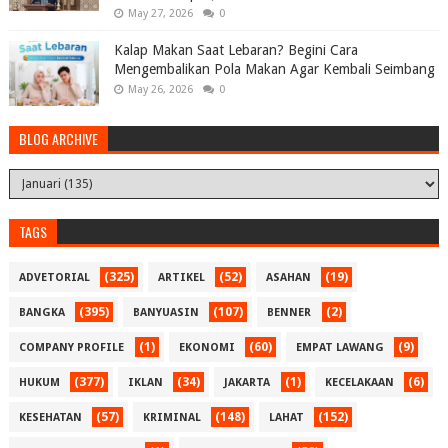
May 27, 2026
0
Kalap Makan Saat Lebaran? Begini Cara
Mengembalikan Pola Makan Agar Kembali Seimbang
May 26, 2026
0
BLOG ARCHIVE
TAGS
(325)
(52)
(19)
ADVETORIAL
ARTIKEL
ASAHAN
(395)
(107)
(2)
BANGKA
BANYUASIN
BENNER
(1)
(60)
(9)
COMPANY PROFILE
EKONOMI
EMPAT LAWANG
(377)
(34)
(1)
(6)
HUKUM
IKLAN
JAKARTA
KECELAKAAN
(57)
(148)
(152)
KESEHATAN
KRIMINAL
LAHAT