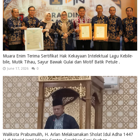
Muara Enim Terima Sertifikat Hak Kekayaan Intelektual Lagu Kebile-
bile, Mutik Tihau, Sayur Bawak Gulai dan Motif Batik Petule .
June 17, 2026
0
Walikota Prabumulih, H. Arlan Melaksanakan Sholat Idul Adha 1447