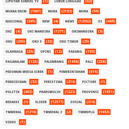
(1)
(52)
LIPUTAN SUMSEL TV
LUBUK LINGGAU
(1061)
(2183)
(50)
MUARA ENIM
MUBA
MURA
(295)
(4)
(12552)
(408)
NASIONAL
NEW
NEWS
OI
(4)
(1271)
(3)
OKI
OKI MANDIRA
OKIMANDIRA
(295)
(22)
(25)
OKU
OKU S
OKU TIMUR
(29)
(12)
(193)
OLAHRAGA
OPINI
PADANG
(138)
(1456)
(258)
PAGARALAM
PALEMBANG
PALI
(1)
(616)
PEDOMAN MEDIA SIBER
PEMERINTAHAN
(33)
(214)
(1)
PENDIDIKAN
PERISTIWA
PICTURE
(402)
(1223)
(1851)
POLITIK
PRABUMULIH
PROVINSI
(1)
(12577)
(314)
REDAKSI
SLIDER
SOSIAL
(1216)
(2)
(1653)
TMMDKAL
TMMDKAL Z
TMMDPLG
(1)
VIDEO