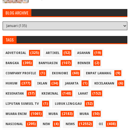
BLOG ARCHIVE
TAGS
(325)
(52)
(19)
ADVETORIAL
ARTIKEL
ASAHAN
(395)
(107)
(2)
BANGKA
BANYUASIN
BENNER
(1)
(60)
(9)
COMPANY PROFILE
EKONOMI
EMPAT LAWANG
(377)
(34)
(1)
(6)
HUKUM
IKLAN
JAKARTA
KECELAKAAN
(57)
(148)
(152)
KESEHATAN
KRIMINAL
LAHAT
(1)
(52)
LIPUTAN SUMSEL TV
LUBUK LINGGAU
(1061)
(2183)
(50)
MUARA ENIM
MUBA
MURA
(295)
(4)
(12552)
(408)
NASIONAL
NEW
NEWS
OI