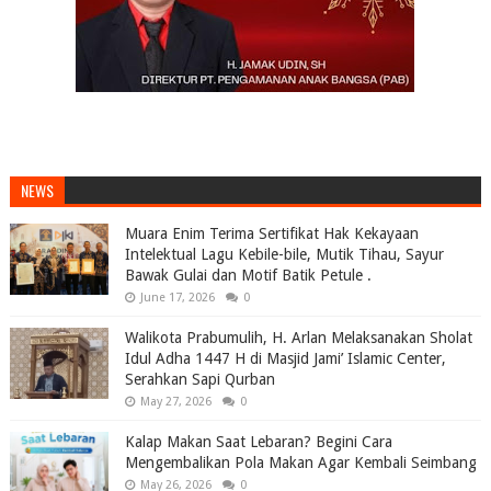
NEWS
Muara Enim Terima Sertifikat Hak Kekayaan
Intelektual Lagu Kebile-bile, Mutik Tihau, Sayur
Bawak Gulai dan Motif Batik Petule .
June 17, 2026
0
Walikota Prabumulih, H. Arlan Melaksanakan Sholat
Idul Adha 1447 H di Masjid Jami’ Islamic Center,
Serahkan Sapi Qurban
May 27, 2026
0
Kalap Makan Saat Lebaran? Begini Cara
Mengembalikan Pola Makan Agar Kembali Seimbang
May 26, 2026
0