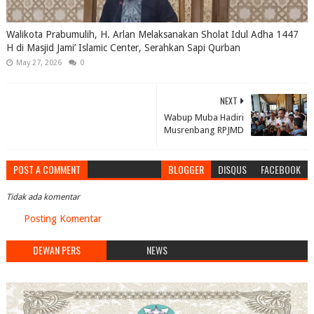
Walikota Prabumulih, H. Arlan Melaksanakan Sholat Idul Adha 1447
H di Masjid Jami’ Islamic Center, Serahkan Sapi Qurban
May 27, 2026
0
NEXT
Wabup Muba Hadiri
Musrenbang RPJMD
POST A COMMENT
BLOGGER
DISQUS
FACEBOOK
Tidak ada komentar
Posting Komentar
DEWAN PERS
NEWS