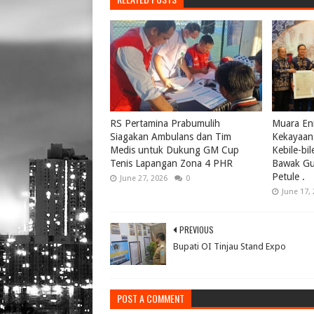
RS Pertamina Prabumulih
Muara Eni
Siagakan Ambulans dan Tim
Kekayaan 
Medis untuk Dukung GM Cup
Kebile-bi
Tenis Lapangan Zona 4 PHR
Bawak Gul
Petule .
June 27, 2026
0
June 17,
PREVIOUS
Bupati OI Tinjau Stand Expo
POST A COMMENT