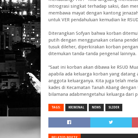
intrograsi singkat terhadap saksi, dan m
membawa mayat dengan kantong jenazah 
untuk VER pendahuluan kemudian ke RSUD M
Diterangkan Sofyan bahwa korban ditemuk
putih dengan menggunakan celana pendek 
tusuk dileher, diperkirakan korban pengan
ditemukan tanda-tanda pengenal lainnya.
“Saat ini korban akan dibawa ke RSUD Mu
apabila ada keluarga korban yang datang 
anggota keluarganya. Kita juga telah mel
kades di Kecamatan Tanah Abang dengan 
bilamana adabmengetahui keluarga dari p
TAGS:
KRIMINAL
NEWS
SLIDER
RELATED POSTS