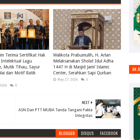
m Terima Sertifikat Hak
Walikota Prabumulih, H. Arlan
Intelektual Lagu
Melaksanakan Sholat Idul Adha
le, Mutik Tihau, Sayur
1447 H di Masjid Jami’ Islamic
AK 
ai dan Motif Batik
Center, Serahkan Sapi Qurban
May 27, 2026
0
 2026
0
NEXT
ASN Dan PTT MUBA Tanda Tangani Pakta
Integritas
BLOGGER
DISQUS
FACEBOOK