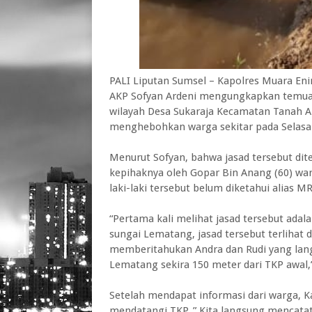
PALI Liputan Sumsel – Kapolres Muara En
AKP Sofyan Ardeni mengungkapkan temua
wilayah Desa Sukaraja Kecamatan Tanah A
menghebohkan warga sekitar pada Selasa 
Menurut Sofyan, bahwa jasad tersebut dit
kepihaknya oleh Gopar Bin Anang (60) war
laki-laki tersebut belum diketahui alias MR
“Pertama kali melihat jasad tersebut adal
sungai Lematang, jasad tersebut terlihat 
memberitahukan Andra dan Rudi yang lan
Lematang sekira 150 meter dari TKP awal,
Setelah mendapat informasi dari warga,
mendatangi TKP. ” Kita langsung mencatat