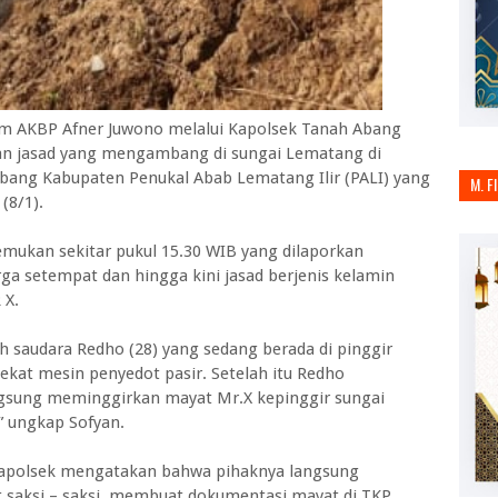
im AKBP Afner Juwono melalui Kapolsek Tanah Abang
n jasad yang mengambang di sungai Lematang di
bang Kabupaten Penukal Abab Lematang Ilir (PALI) yang
M. F
(8/1).
emukan sekitar pukul 15.30 WIB yang dilaporkan
ga setempat dan hingga kini jasad berjenis kelamin
 X.
ah saudara Redho (28) yang sedang berada di pinggir
dekat mesin penyedot pasir. Setelah itu Redho
gsung meminggirkan mayat Mr.X kepinggir sungai
” ungkap Sofyan.
 Kapolsek mengatakan bahwa pihaknya langsung
 saksi – saksi, membuat dokumentasi mayat di TKP,