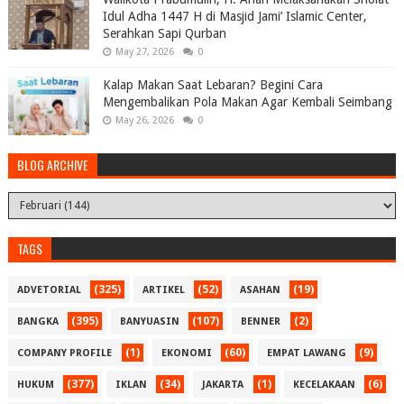
Idul Adha 1447 H di Masjid Jami’ Islamic Center,
Serahkan Sapi Qurban
May 27, 2026
0
Kalap Makan Saat Lebaran? Begini Cara
Mengembalikan Pola Makan Agar Kembali Seimbang
May 26, 2026
0
BLOG ARCHIVE
TAGS
(325)
(52)
(19)
ADVETORIAL
ARTIKEL
ASAHAN
(395)
(107)
(2)
BANGKA
BANYUASIN
BENNER
(1)
(60)
(9)
COMPANY PROFILE
EKONOMI
EMPAT LAWANG
(377)
(34)
(1)
(6)
HUKUM
IKLAN
JAKARTA
KECELAKAAN