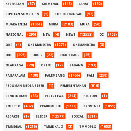
(57)
(148)
(152)
KESEHATAN
KRIMINAL
LAHAT
(1)
(52)
LIPUTAN SUMSEL TV
LUBUK LINGGAU
(1061)
(2183)
(50)
MUARA ENIM
MUBA
MURA
(295)
(4)
(12552)
(408)
NASIONAL
NEW
NEWS
OI
(4)
(1271)
(3)
OKI
OKI MANDIRA
OKIMANDIRA
(295)
(22)
(25)
OKU
OKU S
OKU TIMUR
(29)
(12)
(193)
OLAHRAGA
OPINI
PADANG
(138)
(1456)
(258)
PAGARALAM
PALEMBANG
PALI
(1)
(616)
PEDOMAN MEDIA SIBER
PEMERINTAHAN
(33)
(214)
(1)
PENDIDIKAN
PERISTIWA
PICTURE
(402)
(1223)
(1851)
POLITIK
PRABUMULIH
PROVINSI
(1)
(12577)
(314)
REDAKSI
SLIDER
SOSIAL
(1216)
(2)
(1653)
TMMDKAL
TMMDKAL Z
TMMDPLG