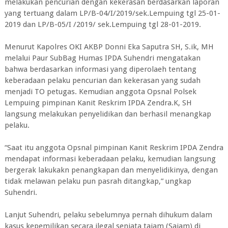
melakukan pencurian dengan kekerasan berdasarkan laporan
yang tertuang dalam LP/B-04/I/2019/sek.Lempuing tgl 25-01-
2019 dan LP/B-05/I /2019/ sek.Lempuing tgl 28-01-2019.
Menurut Kapolres OKI AKBP Donni Eka Saputra SH, S.ik, MH
melalui Paur SubBag Humas IPDA Suhendri mengatakan
bahwa berdasarkan informasi yang diperolaeh tentang
keberadaan pelaku pencurian dan kekerasan yang sudah
menjadi TO petugas. Kemudian anggota Opsnal Polsek
Lempuing pimpinan Kanit Reskrim IPDA Zendra.K, SH
langsung melakukan penyelidikan dan berhasil menangkap
pelaku.
“Saat itu anggota Opsnal pimpinan Kanit Reskrim IPDA Zendra
mendapat informasi keberadaan pelaku, kemudian langsung
bergerak lakukakn penangkapan dan menyelidikinya, dengan
tidak melawan pelaku pun pasrah ditangkap,” ungkap
Suhendri.
Lanjut Suhendri, pelaku sebelumnya pernah dihukum dalam
kasus kepemilikan secara ilegal senjata tajam (Sajam) di