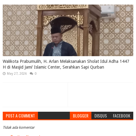
Walikota Prabumulih, H. Arlan Melaksanakan Sholat Idul Adha 1447
H di Masjid Jami’ Islamic Center, Serahkan Sapi Qurban
May 27, 2026
0
POST A COMMENT
BLOGGER
DISQUS
FACEBOOK
Tidak ada komentar