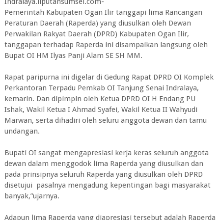
Indralaya.liputansumsel.com-
Pemerintah Kabupaten Ogan Ilir tanggapi lima Rancangan
Peraturan Daerah (Raperda) yang diusulkan oleh Dewan
Perwakilan Rakyat Daerah (DPRD) Kabupaten Ogan Ilir,
tanggapan terhadap Raperda ini disampaikan langsung oleh
Bupat OI HM Ilyas Panji Alam SE SH MM.
Rapat paripurna ini digelar di Gedung Rapat DPRD OI Komplek
Perkantoran Terpadu Pemkab OI Tanjung Senai Indralaya,
kemarin. Dan dipimpin oleh Ketua DPRD OI H Endang PU
Ishak, Wakil Ketua I Ahmad Syafei, Wakil Ketua II Wahyudi
Marwan, serta dihadiri oleh seluru anggota dewan dan tamu
undangan.
Bupati OI sangat mengapresiasi kerja keras seluruh anggota
dewan dalam menggodok lima Raperda yang diusulkan dan
pada prinsipnya seluruh Raperda yang diusulkan oleh DPRD
disetujui pasalnya mengadung kepentingan bagi masyarakat
banyak,”ujarnya.
Adapun lima Raperda yang diapresiasi tersebut adalah Raperda