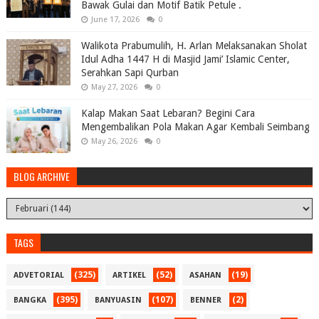
Bawak Gulai dan Motif Batik Petule .
June 17, 2026
0
Walikota Prabumulih, H. Arlan Melaksanakan Sholat
Idul Adha 1447 H di Masjid Jami’ Islamic Center,
Serahkan Sapi Qurban
May 27, 2026
0
Kalap Makan Saat Lebaran? Begini Cara
Mengembalikan Pola Makan Agar Kembali Seimbang
May 26, 2026
0
BLOG ARCHIVE
TAGS
(325)
(52)
(19)
ADVETORIAL
ARTIKEL
ASAHAN
(395)
(107)
(2)
BANGKA
BANYUASIN
BENNER