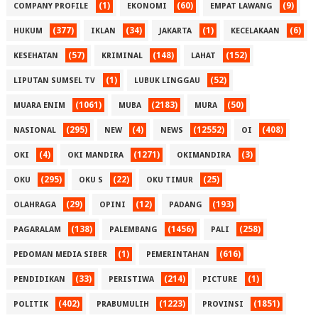
(1)
(60)
(9)
COMPANY PROFILE
EKONOMI
EMPAT LAWANG
(377)
(34)
(1)
(6)
HUKUM
IKLAN
JAKARTA
KECELAKAAN
(57)
(148)
(152)
KESEHATAN
KRIMINAL
LAHAT
(1)
(52)
LIPUTAN SUMSEL TV
LUBUK LINGGAU
(1061)
(2183)
(50)
MUARA ENIM
MUBA
MURA
(295)
(4)
(12552)
(408)
NASIONAL
NEW
NEWS
OI
(4)
(1271)
(3)
OKI
OKI MANDIRA
OKIMANDIRA
(295)
(22)
(25)
OKU
OKU S
OKU TIMUR
(29)
(12)
(193)
OLAHRAGA
OPINI
PADANG
(138)
(1456)
(258)
PAGARALAM
PALEMBANG
PALI
(1)
(616)
PEDOMAN MEDIA SIBER
PEMERINTAHAN
(33)
(214)
(1)
PENDIDIKAN
PERISTIWA
PICTURE
(402)
(1223)
(1851)
POLITIK
PRABUMULIH
PROVINSI