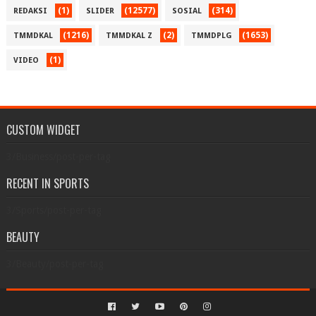
(1)
(12577)
(314)
REDAKSI
SLIDER
SOSIAL
(1216)
(2)
(1653)
TMMDKAL
TMMDKAL Z
TMMDPLG
(1)
VIDEO
CUSTOM WIDGET
3/Business/post-per-tag
RECENT IN SPORTS
3/Sports/post-per-tag
BEAUTY
3/Beauty/post-per-tag