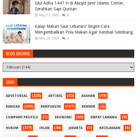
Idul Adha 1447 H di Masjid Jami’ Islamic Center,
Serahkan Sapi Qurban
May 27, 2026
0
Kalap Makan Saat Lebaran? Begini Cara
Mengembalikan Pola Makan Agar Kembali Seimbang
May 26, 2026
0
BLOG ARCHIVE
TAGS
(325)
(52)
(19)
ADVETORIAL
ARTIKEL
ASAHAN
(395)
(107)
(2)
BANGKA
BANYUASIN
BENNER
(1)
(60)
(9)
COMPANY PROFILE
EKONOMI
EMPAT LAWANG
(377)
(34)
(1)
(6)
HUKUM
IKLAN
JAKARTA
KECELAKAAN