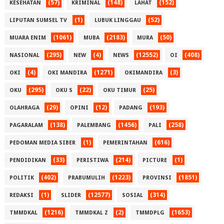
(57)
(148)
(152)
KESEHATAN
KRIMINAL
LAHAT
(1)
(52)
LIPUTAN SUMSEL TV
LUBUK LINGGAU
(1061)
(2183)
(50)
MUARA ENIM
MUBA
MURA
(295)
(4)
(12552)
(408)
NASIONAL
NEW
NEWS
OI
(4)
(1271)
(3)
OKI
OKI MANDIRA
OKIMANDIRA
(295)
(22)
(25)
OKU
OKU S
OKU TIMUR
(29)
(12)
(193)
OLAHRAGA
OPINI
PADANG
(138)
(1456)
(258)
PAGARALAM
PALEMBANG
PALI
(1)
(616)
PEDOMAN MEDIA SIBER
PEMERINTAHAN
(33)
(214)
(1)
PENDIDIKAN
PERISTIWA
PICTURE
(402)
(1223)
(1851)
POLITIK
PRABUMULIH
PROVINSI
(1)
(12577)
(314)
REDAKSI
SLIDER
SOSIAL
(1216)
(2)
(1653)
TMMDKAL
TMMDKAL Z
TMMDPLG