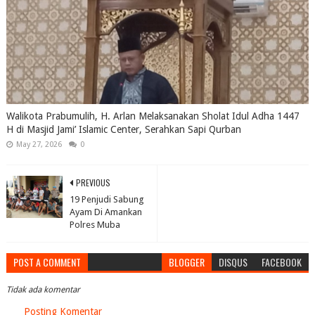
Walikota Prabumulih, H. Arlan Melaksanakan Sholat Idul Adha 1447
H di Masjid Jami’ Islamic Center, Serahkan Sapi Qurban
May 27, 2026
0
PREVIOUS
19 Penjudi Sabung
Ayam Di Amankan
Polres Muba
POST A COMMENT
BLOGGER
DISQUS
FACEBOOK
Tidak ada komentar
Posting Komentar