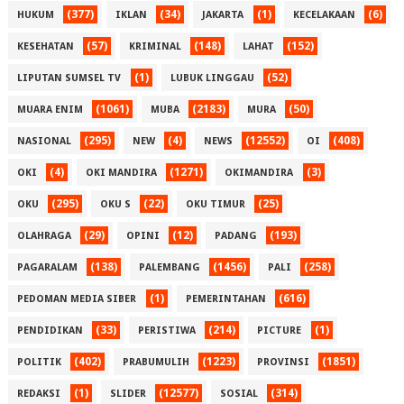
(377)
(34)
(1)
(6)
HUKUM
IKLAN
JAKARTA
KECELAKAAN
(57)
(148)
(152)
KESEHATAN
KRIMINAL
LAHAT
(1)
(52)
LIPUTAN SUMSEL TV
LUBUK LINGGAU
(1061)
(2183)
(50)
MUARA ENIM
MUBA
MURA
(295)
(4)
(12552)
(408)
NASIONAL
NEW
NEWS
OI
(4)
(1271)
(3)
OKI
OKI MANDIRA
OKIMANDIRA
(295)
(22)
(25)
OKU
OKU S
OKU TIMUR
(29)
(12)
(193)
OLAHRAGA
OPINI
PADANG
(138)
(1456)
(258)
PAGARALAM
PALEMBANG
PALI
(1)
(616)
PEDOMAN MEDIA SIBER
PEMERINTAHAN
(33)
(214)
(1)
PENDIDIKAN
PERISTIWA
PICTURE
(402)
(1223)
(1851)
POLITIK
PRABUMULIH
PROVINSI
(1)
(12577)
(314)
REDAKSI
SLIDER
SOSIAL