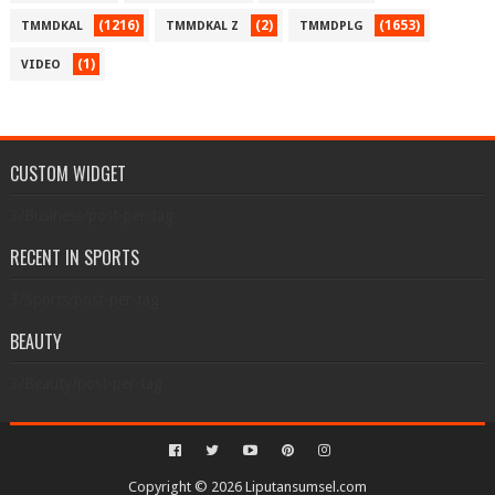
(1216)
(2)
(1653)
TMMDKAL
TMMDKAL Z
TMMDPLG
(1)
VIDEO
CUSTOM WIDGET
3/Business/post-per-tag
RECENT IN SPORTS
3/Sports/post-per-tag
BEAUTY
3/Beauty/post-per-tag
Copyright ©
2026
Liputansumsel.com