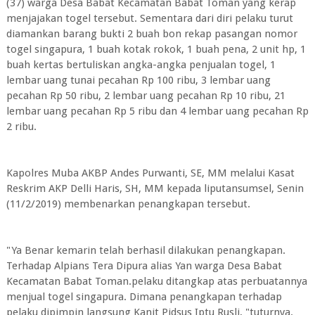
(37) warga Desa Babat Kecamatan Babat Toman yang kerap
menjajakan togel tersebut. Sementara dari diri pelaku turut
diamankan barang bukti 2 buah bon rekap pasangan nomor
togel singapura, 1 buah kotak rokok, 1 buah pena, 2 unit hp, 1
buah kertas bertuliskan angka-angka penjualan togel, 1
lembar uang tunai pecahan Rp 100 ribu, 3 lembar uang
pecahan Rp 50 ribu, 2 lembar uang pecahan Rp 10 ribu, 21
lembar uang pecahan Rp 5 ribu dan 4 lembar uang pecahan Rp
2 ribu.
Kapolres Muba AKBP Andes Purwanti, SE, MM melalui Kasat
Reskrim AKP Delli Haris, SH, MM kepada liputansumsel, Senin
(11/2/2019) membenarkan penangkapan tersebut.
"Ya Benar kemarin telah berhasil dilakukan penangkapan.
Terhadap Alpians Tera Dipura alias Yan warga Desa Babat
Kecamatan Babat Toman.pelaku ditangkap atas perbuatannya
menjual togel singapura. Dimana penangkapan terhadap
pelaku dipimpin langsung Kanit Pidsus Iptu Rusli, "tuturnya.