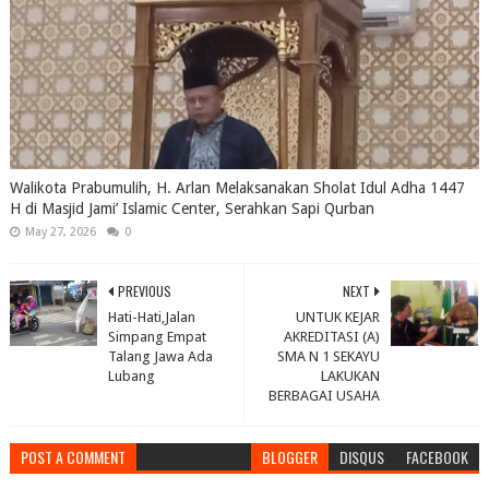
Walikota Prabumulih, H. Arlan Melaksanakan Sholat Idul Adha 1447
H di Masjid Jami’ Islamic Center, Serahkan Sapi Qurban
May 27, 2026
0
PREVIOUS
NEXT
Hati-Hati,Jalan
UNTUK KEJAR
Simpang Empat
AKREDITASI (A)
Talang Jawa Ada
SMA N 1 SEKAYU
Lubang
LAKUKAN
BERBAGAI USAHA
POST A COMMENT
BLOGGER
DISQUS
FACEBOOK