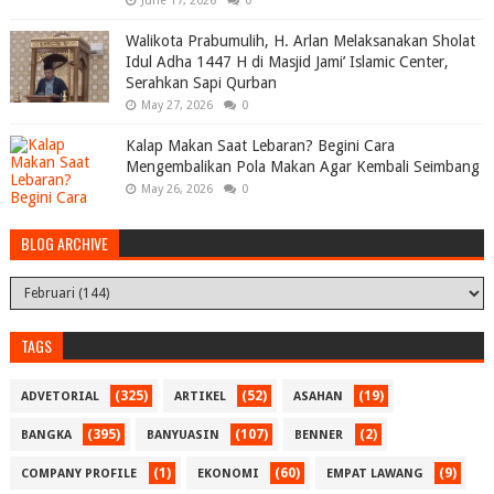
June 17, 2026
0
Walikota Prabumulih, H. Arlan Melaksanakan Sholat
Idul Adha 1447 H di Masjid Jami’ Islamic Center,
Serahkan Sapi Qurban
May 27, 2026
0
Kalap Makan Saat Lebaran? Begini Cara
Mengembalikan Pola Makan Agar Kembali Seimbang
May 26, 2026
0
BLOG ARCHIVE
TAGS
(325)
(52)
(19)
ADVETORIAL
ARTIKEL
ASAHAN
(395)
(107)
(2)
BANGKA
BANYUASIN
BENNER
(1)
(60)
(9)
COMPANY PROFILE
EKONOMI
EMPAT LAWANG