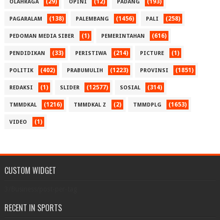
(29)
(12)
(193)
OLAHRAGA
OPINI
PADANG
(138)
(1456)
(258)
PAGARALAM
PALEMBANG
PALI
(1)
(616)
PEDOMAN MEDIA SIBER
PEMERINTAHAN
(33)
(214)
(1)
PENDIDIKAN
PERISTIWA
PICTURE
(402)
(1223)
(1851)
POLITIK
PRABUMULIH
PROVINSI
(1)
(12577)
(314)
REDAKSI
SLIDER
SOSIAL
(1216)
(2)
(1653)
TMMDKAL
TMMDKAL Z
TMMDPLG
(1)
VIDEO
CUSTOM WIDGET
3/Business/post-per-tag
RECENT IN SPORTS