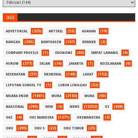
TAGS
(325)
(52)
(19)
ADVETORIAL
ARTIKEL
ASAHAN
(395)
(107)
(2)
BANGKA
BANYUASIN
BENNER
(1)
(60)
(9)
COMPANY PROFILE
EKONOMI
EMPAT LAWANG
(377)
(34)
(1)
(6)
HUKUM
IKLAN
JAKARTA
KECELAKAAN
(57)
(148)
(152)
KESEHATAN
KRIMINAL
LAHAT
(1)
(52)
LIPUTAN SUMSEL TV
LUBUK LINGGAU
(1061)
(2183)
(50)
MUARA ENIM
MUBA
MURA
(295)
(4)
(12552)
(408)
NASIONAL
NEW
NEWS
OI
(4)
(1271)
(3)
OKI
OKI MANDIRA
OKIMANDIRA
(295)
(22)
(25)
OKU
OKU S
OKU TIMUR