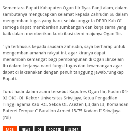
Sementara Bupati Kabupaten Ogan Ilir Ilyas Panji alam, dalam
sambutanya mengucapkan selamat kepada Zahrudin SE dalam
mengemban tugas yang baru, selaku anggota DPRD Kab OI
semoga dapat memberikan sumbangsih dan kerja sama yang
baik dalam memberikan kontribusi demi majunya Ogan Ilir.
"iya terkhusus kepada saudara Zahrudin, saya berharap untuk
mengemban amanah rakyat ini, agar kiranya dapat
menambah semangat bagi pembangunan di Ogan Ilir,selain
itu dalam kerjanya nanti fungsi tugas dan kewenangan agar
dapat di laksanakan dengan penuh tanggung jawab,"ungkap
Bupati.
Turut hadir dalam acara tersebut Kapolres Ogan Ilir, Kodim 04-
02 OKI -OI Rektor Universitas Sriwijaya,Ketua Pengadilan
Tinggi agama Kab -OI, Sekda OI, Asisten I,II,dan III, Komandan
Baterei Tempur C Batalion Armed 15/75 Kodam II Sriwijaya.
(rul)
TAGS:
NEWS
OI
POLITIK
SLIDER