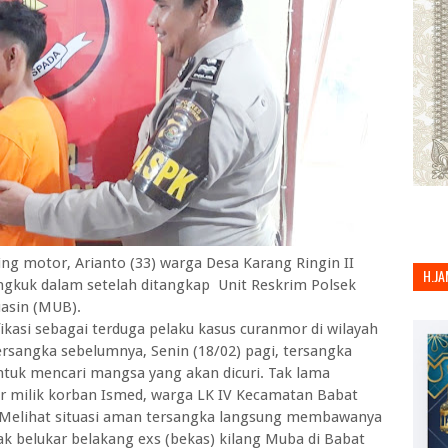
g motor, Arianto (33) warga Desa Karang Ringin II
H.JA
kuk dalam setelah ditangkap Unit Reskrim Polsek
asin (MUB).
si sebagai terduga pelaku kasus curanmor di wilayah
rsangka sebelumnya, Senin (18/02) pagi, tersangka
untuk mencari mangsa yang akan dicuri. Tak lama
 milik korban Ismed, warga LK IV Kecamatan Babat
 Melihat situasi aman tersangka langsung membawanya
k belukar belakang exs (bekas) kilang Muba di Babat