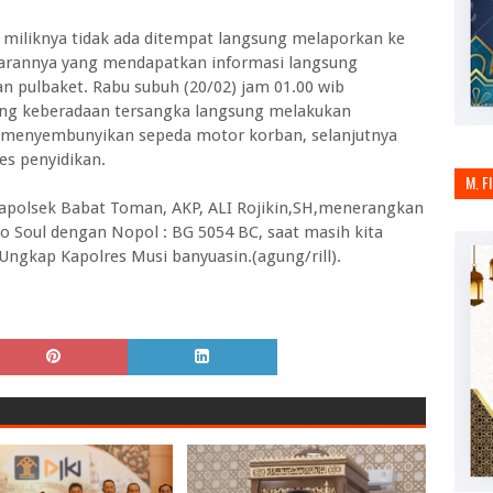
iknya tidak ada ditempat langsung melaporkan ke
jarannya yang mendapatkan informasi langsung
 pulbaket. Rabu subuh (20/02) jam 01.00 wib
ang keberadaan tersangka langsung melakukan
t menyembunyikan sepeda motor korban, selanjutnya
es penyidikan.
M. F
Kapolsek Babat Toman, AKP, ALI Rojikin,SH,menerangkan
 Soul dengan Nopol : BG 5054 BC, saat masih kita
Ungkap Kapolres Musi banyuasin.(agung/rill).