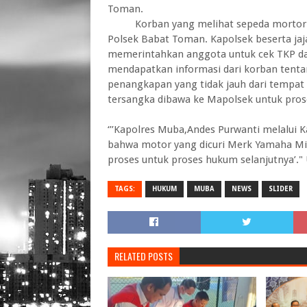
Toman.
Korban yang melihat sepeda mortor mil
Polsek Babat Toman. Kapolsek beserta ja
memerintahkan anggota untuk cek TKP dan
mendapatkan informasi dari korban tent
penangkapan yang tidak jauh dari tempa
tersangka dibawa ke Mapolsek untuk pros
‘’’Kapolres Muba,Andes Purwanti melalui 
bahwa motor yang dicuri Merk Yamaha Mio
proses untuk proses hukum selanjutnya’." 
TAGS:
HUKUM
MUBA
NEWS
SLIDER
RELATED POSTS