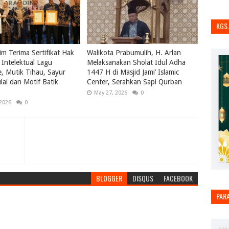
KGS
m Terima Sertifikat Hak
Walikota Prabumulih, H. Arlan
Intelektual Lagu
Melaksanakan Sholat Idul Adha
le, Mutik Tihau, Sayur
1447 H di Masjid Jami’ Islamic
ai dan Motif Batik
Center, Serahkan Sapi Qurban
May 27, 2026
0
 2026
0
BLOGGER
DISQUS
FACEBOOK
PAR