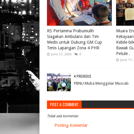
RS Pertamina Prabumulih
Muara Eni
Siagakan Ambulans dan Tim
Kekayaan 
Medis untuk Dukung GM Cup
Kebile-bi
Tenis Lapangan Zona 4 PHR
Bawak Gul
Petule .
June 27, 2026
0
June 17,
PREVIOUS
PBNU Muba Menggelar Muscab
POST A COMMENT
Tidak ada komentar
Posting Komentar