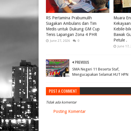
RS Pertamina Prabumulih
Muara Eni
Siagakan Ambulans dan Tim
Kekayaan 
Medis untuk Dukung GM Cup
Kebile-bi
Tenis Lapangan Zona 4 PHR
Bawak Gul
Petule .
June 27, 2026
0
June 17,
PREVIOUS
SMA Negeri 11 Beserta Staf,
Mengucapakan Selamat HUT HPN
POST A COMMENT
Tidak ada komentar
Posting Komentar