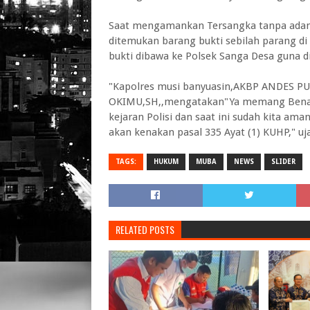
Saat mengamankan Tersangka tanpa adany
ditemukan barang bukti sebilah parang d
bukti dibawa ke Polsek Sanga Desa guna d
"Kapolres musi banyuasin,AKBP ANDES P
OKIMU,SH,,mengatakan"Ya memang Benar t
kejaran Polisi dan saat ini sudah kita am
akan kenakan pasal 335 Ayat (1) KUHP," uj
TAGS:
HUKUM
MUBA
NEWS
SLIDER
RELATED POSTS