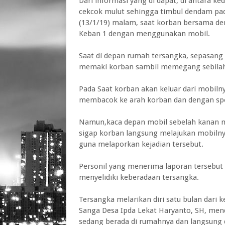
Dari informasi yang di dapat, di antara k
cekcok mulut sehingga timbul dendam pa
(13/1/19) malam, saat korban bersama de
Keban 1 dengan menggunakan mobil.
Saat di depan rumah tersangka, sepasang 
memaki korban sambil memegang sebila
Pada Saat korban akan keluar dari mobil
membacok ke arah korban dan dengan sp
Namun,kaca depan mobil sebelah kanan m
sigap korban langsung melajukan mobiln
guna melaporkan kejadian tersebut.
Personil yang menerima laporan tersebut
menyelidiki keberadaan tersangka.
Tersangka melarikan diri satu bulan dari 
Sanga Desa Ipda Lekat Haryanto, SH, men
sedang berada di rumahnya dan langsung 