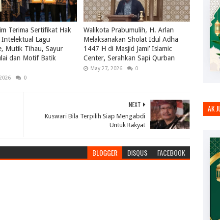
m Terima Sertifikat Hak
Walikota Prabumulih, H. Arlan
Intelektual Lagu
Melaksanakan Sholat Idul Adha
le, Mutik Tihau, Sayur
1447 H di Masjid Jami’ Islamic
ai dan Motif Batik
Center, Serahkan Sapi Qurban
May 27, 2026
0
 2026
0
NEXT
AK 
Kuswari Bila Terpilih Siap Mengabdi
Untuk Rakyat
BLOGGER
DISQUS
FACEBOOK