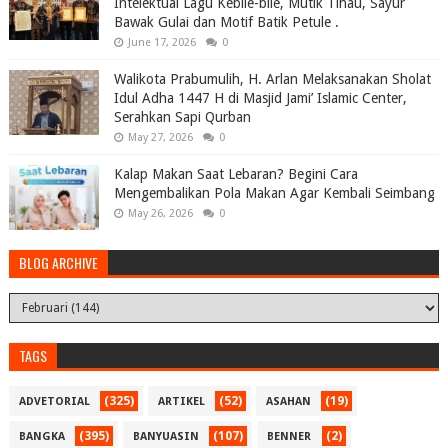
Intelektual Lagu Kebile-bile, Mutik Tihau, Sayur
Bawak Gulai dan Motif Batik Petule .
June 17, 2026
0
Walikota Prabumulih, H. Arlan Melaksanakan Sholat
Idul Adha 1447 H di Masjid Jami’ Islamic Center,
Serahkan Sapi Qurban
May 27, 2026
0
Kalap Makan Saat Lebaran? Begini Cara
Mengembalikan Pola Makan Agar Kembali Seimbang
May 26, 2026
0
BLOG ARCHIVE
TAGS
(325)
(52)
(19)
ADVETORIAL
ARTIKEL
ASAHAN
(395)
(107)
(2)
BANGKA
BANYUASIN
BENNER