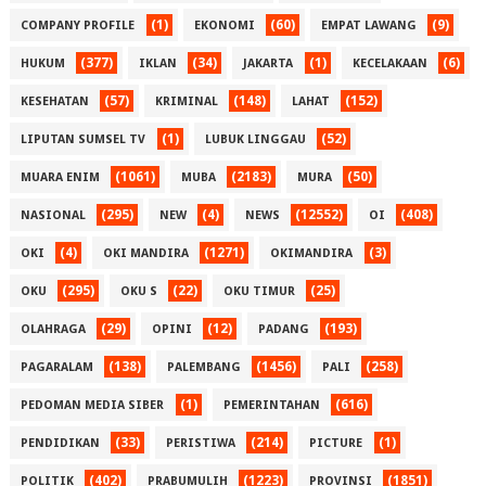
(1)
(60)
(9)
COMPANY PROFILE
EKONOMI
EMPAT LAWANG
(377)
(34)
(1)
(6)
HUKUM
IKLAN
JAKARTA
KECELAKAAN
(57)
(148)
(152)
KESEHATAN
KRIMINAL
LAHAT
(1)
(52)
LIPUTAN SUMSEL TV
LUBUK LINGGAU
(1061)
(2183)
(50)
MUARA ENIM
MUBA
MURA
(295)
(4)
(12552)
(408)
NASIONAL
NEW
NEWS
OI
(4)
(1271)
(3)
OKI
OKI MANDIRA
OKIMANDIRA
(295)
(22)
(25)
OKU
OKU S
OKU TIMUR
(29)
(12)
(193)
OLAHRAGA
OPINI
PADANG
(138)
(1456)
(258)
PAGARALAM
PALEMBANG
PALI
(1)
(616)
PEDOMAN MEDIA SIBER
PEMERINTAHAN
(33)
(214)
(1)
PENDIDIKAN
PERISTIWA
PICTURE
(402)
(1223)
(1851)
POLITIK
PRABUMULIH
PROVINSI