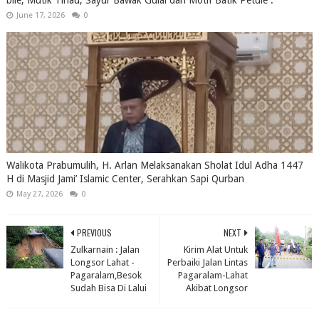
bile, Mutik Tihau, Sayur Bawak Gulai dan Motif Batik Petule .
June 17, 2026
0
Walikota Prabumulih, H. Arlan Melaksanakan Sholat Idul Adha 1447
H di Masjid Jami’ Islamic Center, Serahkan Sapi Qurban
May 27, 2026
0
PREVIOUS
NEXT
Zulkarnain : Jalan
Kirim Alat Untuk
Longsor Lahat -
Perbaiki Jalan Lintas
Pagaralam,Besok
Pagaralam-Lahat
Sudah Bisa Di Lalui
Akibat Longsor