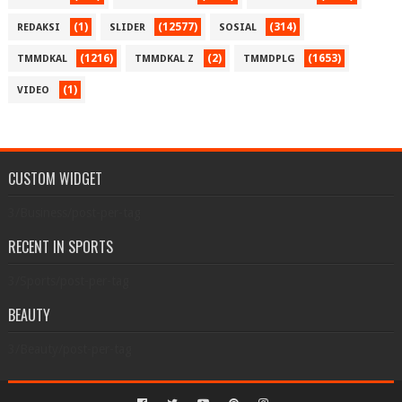
(1)
(12577)
(314)
REDAKSI
SLIDER
SOSIAL
(1216)
(2)
(1653)
TMMDKAL
TMMDKAL Z
TMMDPLG
(1)
VIDEO
CUSTOM WIDGET
3/Business/post-per-tag
RECENT IN SPORTS
3/Sports/post-per-tag
BEAUTY
3/Beauty/post-per-tag