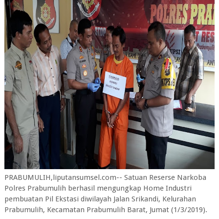
PRABUMULIH,liputansumsel.com-- Satuan Reserse Narkoba
Polres Prabumulih berhasil mengungkap Home Industri
pembuatan Pil Ekstasi diwilayah Jalan Srikandi, Kelurahan
Prabumulih, Kecamatan Prabumulih Barat, Jumat (1/3/2019).