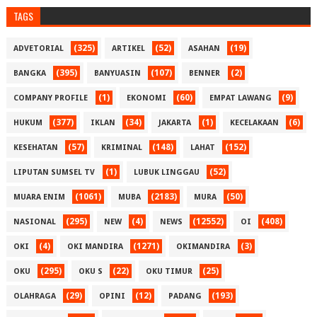
TAGS
(325)
(52)
(19)
ADVETORIAL
ARTIKEL
ASAHAN
(395)
(107)
(2)
BANGKA
BANYUASIN
BENNER
(1)
(60)
(9)
COMPANY PROFILE
EKONOMI
EMPAT LAWANG
(377)
(34)
(1)
(6)
HUKUM
IKLAN
JAKARTA
KECELAKAAN
(57)
(148)
(152)
KESEHATAN
KRIMINAL
LAHAT
(1)
(52)
LIPUTAN SUMSEL TV
LUBUK LINGGAU
(1061)
(2183)
(50)
MUARA ENIM
MUBA
MURA
(295)
(4)
(12552)
(408)
NASIONAL
NEW
NEWS
OI
(4)
(1271)
(3)
OKI
OKI MANDIRA
OKIMANDIRA
(295)
(22)
(25)
OKU
OKU S
OKU TIMUR
(29)
(12)
(193)
OLAHRAGA
OPINI
PADANG