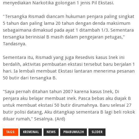
menyediakan Narkotika golongan 1 jenis Pil Ekstasi.
"Tersangka Rismadi diancam hukuman penjara paling singkat
5 tahun dan paling lama 20 tahun dengan denda maksimum
sebagaimana dimaksud pada ayat 1 ditambah 1/3. Sementara
tersangka berinisial B masih dalam pengejaran petugas,"
Tandasnya.
Sementara itu, Rismadi yang juga Resedivis kasus Inek ini
berdalih, aktivitas pembuatan ekstasi tersebut baru berjalan 1
hari. Ia lembali membuat Ekstasi lantaran menerima pesanan
50 butir dari tersangka B.
"Saya pernah ditahan tahun 2007 karena kasus Inek, Di
penjara aku belajar membuat inek. Pasca bebas aku diajak B
untuk membuat ekstasi 50 butir dirumahnya. Baru selesai 27
butir polisi datang, Aku ditangkap sementara B lagi beli rokok
diluar rumah," Sesalnya. (Ard)
TAGS:
KRIMINAL
NEWS
PRABUMULIH
SLIDER