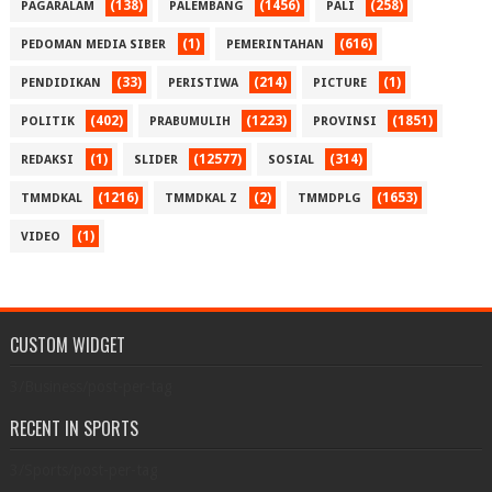
(138)
(1456)
(258)
PAGARALAM
PALEMBANG
PALI
(1)
(616)
PEDOMAN MEDIA SIBER
PEMERINTAHAN
(33)
(214)
(1)
PENDIDIKAN
PERISTIWA
PICTURE
(402)
(1223)
(1851)
POLITIK
PRABUMULIH
PROVINSI
(1)
(12577)
(314)
REDAKSI
SLIDER
SOSIAL
(1216)
(2)
(1653)
TMMDKAL
TMMDKAL Z
TMMDPLG
(1)
VIDEO
CUSTOM WIDGET
3/Business/post-per-tag
RECENT IN SPORTS
3/Sports/post-per-tag