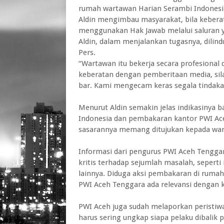
rumah wartawan Harian Serambi Indonesi
Aldin mengimbau masyarakat, bila kebera
menggunakan Hak Jawab melalui saluran 
Aldin, dalam menjalankan tugasnya, dilin
Pers.
“Wartawan itu bekerja secara profesional
keberatan dengan pemberitaan media, si
bar. Kami mengecam keras segala tindakan 
Menurut Aldin semakin jelas indikasiny
Indonesia dan pembakaran kantor PWI Ace
sasarannya memang ditujukan kepada wart
Informasi dari pengurus PWI Aceh Tenggar
kritis terhadap sejumlah masalah, seperti
lainnya. Diduga aksi pembakaran di ruma
PWI Aceh Tenggara ada relevansi dengan ker
PWI Aceh juga sudah melaporkan peristiwa
harus sering ungkap siapa pelaku dibalik 