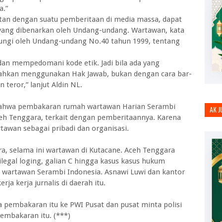
a.”
tan dengan suatu pemberitaan di media massa, dapat
yang dibenarkan oleh Undang-undang. Wartawan, kata
dungi oleh Undang-undang No.40 tahun 1999, tentang
 dan mempedomani kode etik. Jadi bila ada yang
lahkan menggunakan Hak Jawab, bukan dengan cara bar-
teror,” lanjut Aldin NL.
a bahwa pembakaran rumah wartawan Harian Serambi
AK 
h Tenggara, terkait dengan pemberitaannya. Karena
awan sebagai pribadi dan organisasi.
a, selama ini wartawan di Kutacane. Aceh Tenggara
 ilegal loging, galian C hingga kasus kasus hukum
h wartawan Serambi Indonesia. Asnawi Luwi dan kantor
ja kerja jurnalis di daerah itu.
 pembakaran itu ke PWI Pusat dan pusat minta polisi
pembakaran itu. (***)