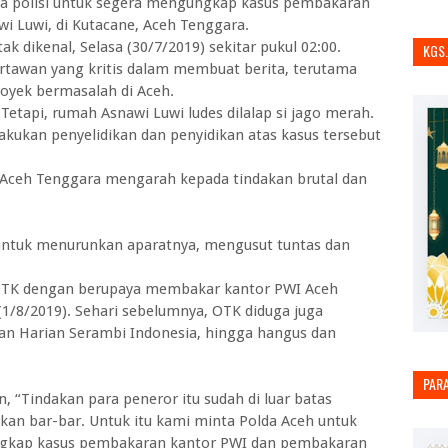
ta polisi untuk segera mengungkap kasus pembakaran
i Luwi, di Kutacane, Aceh Tenggara.
k dikenal, Selasa (30/7/2019) sekitar pukul 02:00.
KGS
artawan yang kritis dalam membuat berita, terutama
proyek bermasalah di Aceh.
 Tetapi, rumah Asnawi Luwi ludes dilalap si jago merah.
lakukan penyelidikan dan penyidikan atas kasus tersebut
n Aceh Tenggara mengarah kepada tindakan brutal dan
ntuk menurunkan aparatnya, mengusut tuntas dan
 OTK dengan berupaya membakar kantor PWI Aceh
 (1/8/2019). Sehari sebelumnya, OTK diduga juga
n Harian Serambi Indonesia, hingga hangus dan
PAR
, “Tindakan para peneror itu sudah di luar batas
an bar-bar. Untuk itu kami minta Polda Aceh untuk
gkap kasus pembakaran kantor PWI dan pembakaran