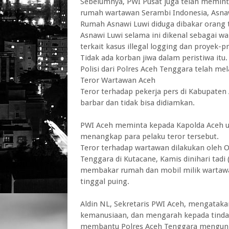
Sebelumnya, PWI Pusat juga telah memin
rumah wartawan Serambi Indonesia, Asnaw
Rumah Asnawi Luwi diduga dibakar orang ta
Asnawi Luwi selama ini dikenal sebagai w
terkait kasus illegal logging dan proyek-
Tidak ada korban jiwa dalam peristiwa itu.
Polisi dari Polres Aceh Tenggara telah me
Teror Wartawan Aceh
Teror terhadap pekerja pers di Kabupate
barbar dan tidak bisa didiamkan.
PWI Aceh meminta kepada Kapolda Aceh u
menangkap para pelaku teror tersebut.
Teror terhadap wartawan dilakukan oleh
Tenggara di Kutacane, Kamis dinihari tadi
membakar rumah dan mobil milik wartawa
tinggal puing.
Aldin NL, Sekretaris PWI Aceh, mengatakan
kemanusiaan, dan mengarah kepada tindak
membantu Polres Aceh Tenggara mengun