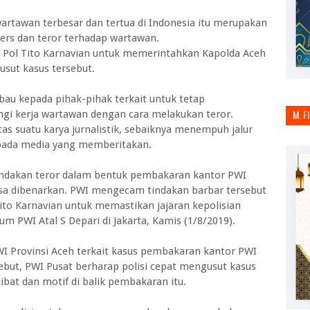
artawan terbesar dan tertua di Indonesia itu merupakan
rs dan teror terhadap wartawan.
l Pol Tito Karnavian untuk memerintahkan Kapolda Aceh
usut kasus tersebut.
au kepada pihak-pihak terkait untuk tetap
M. F
i kerja wartawan dengan cara melakukan teror.
as suatu karya jurnalistik, sebaiknya menempuh jalur
ada media yang memberitakan.
 tindakan teror dalam bentuk pembakaran kantor PWI
isa dibenarkan. PWI mengecam tindakan barbar tersebut
ito Karnavian untuk memastikan jajaran kepolisian
um PWI Atal S Depari di Jakarta, Kamis (1/8/2019).
I Provinsi Aceh terkait kasus pembakaran kantor PWI
sebut, PWI Pusat berharap polisi cepat mengusut kasus
bat dan motif di balik pembakaran itu.