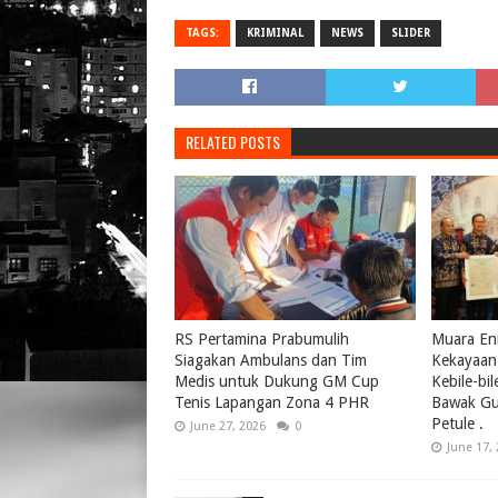
TAGS:
KRIMINAL
NEWS
SLIDER
RELATED POSTS
RS Pertamina Prabumulih
Muara Eni
Siagakan Ambulans dan Tim
Kekayaan 
Medis untuk Dukung GM Cup
Kebile-bi
Tenis Lapangan Zona 4 PHR
Bawak Gul
Petule .
June 27, 2026
0
June 17,