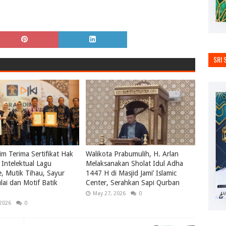
SRI 
m Terima Sertifikat Hak
Walikota Prabumulih, H. Arlan
Intelektual Lagu
Melaksanakan Sholat Idul Adha
le, Mutik Tihau, Sayur
1447 H di Masjid Jami’ Islamic
ai dan Motif Batik
Center, Serahkan Sapi Qurban
May 27, 2026
0
 2026
0