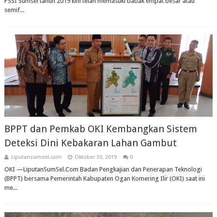
PSSI Sumsel tahun 2019 kini telah memasuki babak empat besar atau
semif...
BPPT dan Pemkab OKI Kembangkan Sistem
Deteksi Dini Kebakaran Lahan Gambut
Liputansumsel.com
Oktober 30, 2019
0
OKI —LiputanSumSel.Com Badan Pengkajian dan Penerapan Teknologi
(BPPT) bersama Pemerintah Kabupaten Ogan Komering Ilir (OKI) saat ini
me...