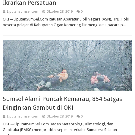
Ikrarkan Persatuan
Liputansumsel.com
Oktober 28, 2019
0
OKI—LiputanSumSel.Com Ratusan Aparatur Sipil Negara (ASN), TNI, Polri
beserta pelajar di Kabupaten Ogan Komering Ilir mengikuti upacara p...
Sumsel Alami Puncak Kemarau, 854 Satgas
Dinginkan Gambut di OKI
Liputansumsel.com
Oktober 28, 2019
0
OKI —LiputanSumSel.Com Badan Meteorologi, Klimatologi, dan
Geofisika (BMKG) memprediksi sepekan terkahir Sumatera Selatan