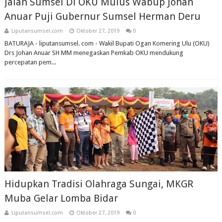
Jalan Sumsel Di OKU Mulus Wabup Johan
Anuar Puji Gubernur Sumsel Herman Deru
Liputansumsel.com
Oktober 27, 2019
0
BATURAJA - liputansumsel. com - Wakil Bupati Ogan Komering Ulu (OKU)
Drs Johan Anuar SH MM menegaskan Pemkab OKU mendukung
percepatan pem...
Hidupkan Tradisi Olahraga Sungai, MKGR
Muba Gelar Lomba Bidar
Liputansumsel.com
Oktober 27, 2019
0