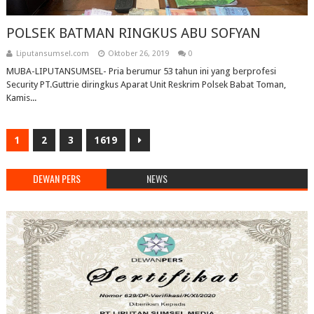
POLSEK BATMAN RINGKUS ABU SOFYAN
Liputansumsel.com
Oktober 26, 2019
0
MUBA-LIPUTANSUMSEL- Pria berumur 53 tahun ini yang berprofesi
Security PT.Guttrie diringkus Aparat Unit Reskrim Polsek Babat Toman,
Kamis...
1
2
3
1619
DEWAN PERS
NEWS