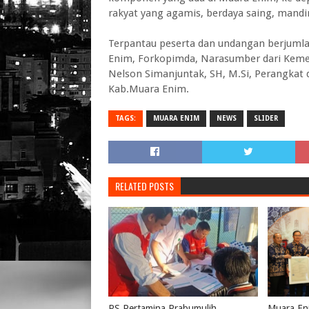
rakyat yang agamis, berdaya saing, mandir
Terpantau peserta dan undangan berjumla
Enim, Forkopimda, Narasumber dari Kemen
Nelson Simanjuntak, SH, M.Si, Perangkat d
Kab.Muara Enim.
TAGS:
MUARA ENIM
NEWS
SLIDER
RELATED POSTS
RS Pertamina Prabumulih
Muara Eni