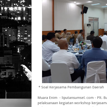
* Soal Kerjasama Pembangunan Daerah
Muara Enim - liputansumsel. com - Plt. 
pelaksanaan kegiatan workshop kerjasa