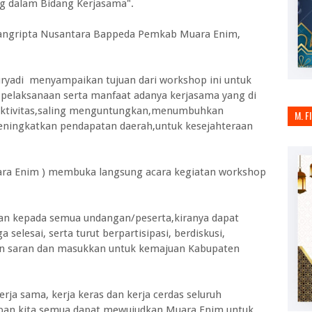
g dalam Bidang Kerjasama".
 Pangripta Nusantara Bappeda Pemkab Muara Enim,
ryadi menyampaikan tujuan dari workshop ini untuk
elaksanaan serta manfaat adanya kerjasama yang di
fektivitas,saling menguntungkan,menumbuhkan
M. F
ningkatkan pendapatan daerah,untuk kesejahteraan
Muara Enim ) membuka langsung acara kegiatan workshop
n kepada semua undangan/peserta,kiranya dapat
selesai, serta turut berpartisipasi, berdiskusi,
n saran dan masukkan untuk kemajuan Kabupaten
rja sama, kerja keras dan kerja cerdas seluruh
pan kita semua dapat mewujudkan Muara Enim untuk