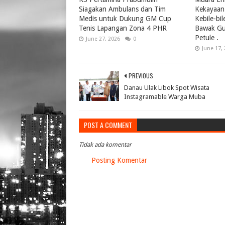
Siagakan Ambulans dan Tim
Kekayaan 
Medis untuk Dukung GM Cup
Kebile-bi
Tenis Lapangan Zona 4 PHR
Bawak Gul
Petule .
June 27, 2026
0
June 17,
PREVIOUS
Danau Ulak Libok Spot Wisata
Instagramable Warga Muba
POST A COMMENT
Tidak ada komentar
Posting Komentar