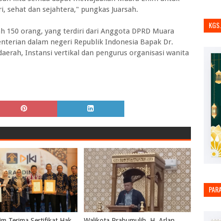
i, sehat dan sejahtera," pungkas Juarsah.
KGS
h 150 orang, yang terdiri dari Anggota DPRD Muara
terian dalam negeri Republik Indonesia Bapak Dr.
aerah, Instansi vertikal dan pengurus organisasi wanita
PAR
m Terima Sertifikat Hak
Walikota Prabumulih, H. Arlan