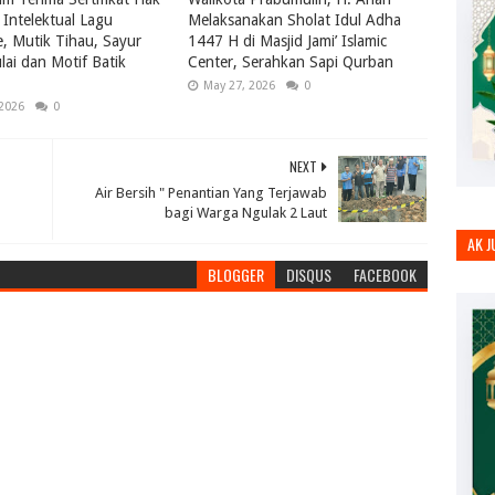
Intelektual Lagu
Melaksanakan Sholat Idul Adha
le, Mutik Tihau, Sayur
1447 H di Masjid Jami’ Islamic
ai dan Motif Batik
Center, Serahkan Sapi Qurban
May 27, 2026
0
 2026
0
NEXT
Air Bersih " Penantian Yang Terjawab
bagi Warga Ngulak 2 Laut
AK 
BLOGGER
DISQUS
FACEBOOK