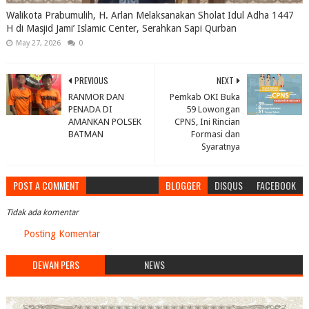
Walikota Prabumulih, H. Arlan Melaksanakan Sholat Idul Adha 1447
H di Masjid Jami’ Islamic Center, Serahkan Sapi Qurban
May 27, 2026
0
PREVIOUS
NEXT
RANMOR DAN
Pemkab OKI Buka
PENADA DI
59 Lowongan
AMANKAN POLSEK
CPNS, Ini Rincian
BATMAN
Formasi dan
Syaratnya
POST A COMMENT
BLOGGER
DISQUS
FACEBOOK
Tidak ada komentar
Posting Komentar
DEWAN PERS
NEWS