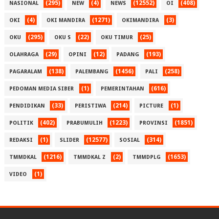
(295)
(4)
(12552)
(408)
NASIONAL
NEW
NEWS
OI
(4)
(1271)
(3)
OKI
OKI MANDIRA
OKIMANDIRA
(295)
(22)
(25)
OKU
OKU S
OKU TIMUR
(29)
(12)
(193)
OLAHRAGA
OPINI
PADANG
(138)
(1456)
(258)
PAGARALAM
PALEMBANG
PALI
(1)
(616)
PEDOMAN MEDIA SIBER
PEMERINTAHAN
(33)
(214)
(1)
PENDIDIKAN
PERISTIWA
PICTURE
(402)
(1223)
(1851)
POLITIK
PRABUMULIH
PROVINSI
(1)
(12577)
(314)
REDAKSI
SLIDER
SOSIAL
(1216)
(2)
(1653)
TMMDKAL
TMMDKAL Z
TMMDPLG
(1)
VIDEO