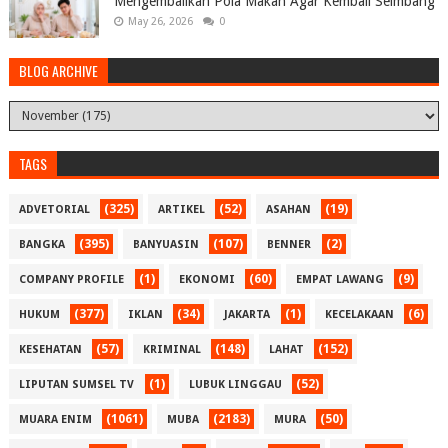
Mengembalikan Pola Makan Agar Kembali Seimbang
May 26, 2026
0
BLOG ARCHIVE
TAGS
(325)
(52)
(19)
ADVETORIAL
ARTIKEL
ASAHAN
(395)
(107)
(2)
BANGKA
BANYUASIN
BENNER
(1)
(60)
(9)
COMPANY PROFILE
EKONOMI
EMPAT LAWANG
(377)
(34)
(1)
(6)
HUKUM
IKLAN
JAKARTA
KECELAKAAN
(57)
(148)
(152)
KESEHATAN
KRIMINAL
LAHAT
(1)
(52)
LIPUTAN SUMSEL TV
LUBUK LINGGAU
(1061)
(2183)
(50)
MUARA ENIM
MUBA
MURA