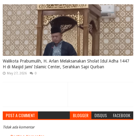
Walikota Prabumulih, H. Arlan Melaksanakan Sholat Idul Adha 1447
H di Masjid Jami’ Islamic Center, Serahkan Sapi Qurban
May 27, 2026
0
POST A COMMENT
BLOGGER
DISQUS
FACEBOOK
Tidak ada komentar