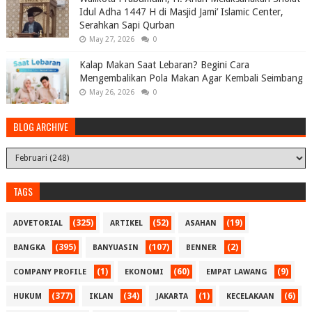
Idul Adha 1447 H di Masjid Jami’ Islamic Center,
Serahkan Sapi Qurban
May 27, 2026
0
Kalap Makan Saat Lebaran? Begini Cara
Mengembalikan Pola Makan Agar Kembali Seimbang
May 26, 2026
0
BLOG ARCHIVE
TAGS
(325)
(52)
(19)
ADVETORIAL
ARTIKEL
ASAHAN
(395)
(107)
(2)
BANGKA
BANYUASIN
BENNER
(1)
(60)
(9)
COMPANY PROFILE
EKONOMI
EMPAT LAWANG
(377)
(34)
(1)
(6)
HUKUM
IKLAN
JAKARTA
KECELAKAAN