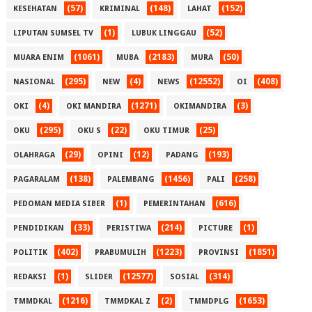
(57)
(148)
(152)
KESEHATAN
KRIMINAL
LAHAT
(1)
(52)
LIPUTAN SUMSEL TV
LUBUK LINGGAU
(1061)
(2183)
(50)
MUARA ENIM
MUBA
MURA
(295)
(4)
(12552)
(408)
NASIONAL
NEW
NEWS
OI
(4)
(1271)
(3)
OKI
OKI MANDIRA
OKIMANDIRA
(295)
(22)
(25)
OKU
OKU S
OKU TIMUR
(29)
(12)
(193)
OLAHRAGA
OPINI
PADANG
(138)
(1456)
(258)
PAGARALAM
PALEMBANG
PALI
(1)
(616)
PEDOMAN MEDIA SIBER
PEMERINTAHAN
(33)
(214)
(1)
PENDIDIKAN
PERISTIWA
PICTURE
(402)
(1223)
(1851)
POLITIK
PRABUMULIH
PROVINSI
(1)
(12577)
(314)
REDAKSI
SLIDER
SOSIAL
(1216)
(2)
(1653)
TMMDKAL
TMMDKAL Z
TMMDPLG