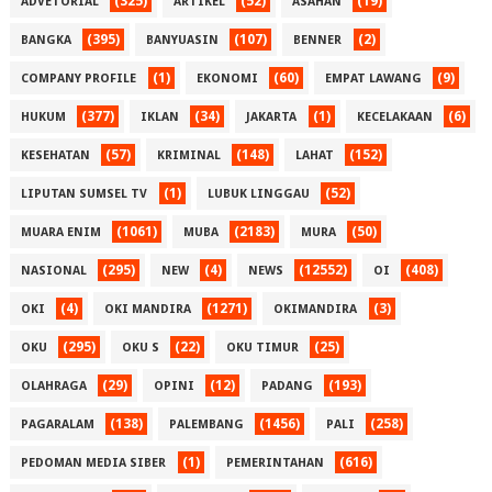
(325)
(52)
(19)
ADVETORIAL
ARTIKEL
ASAHAN
(395)
(107)
(2)
BANGKA
BANYUASIN
BENNER
(1)
(60)
(9)
COMPANY PROFILE
EKONOMI
EMPAT LAWANG
(377)
(34)
(1)
(6)
HUKUM
IKLAN
JAKARTA
KECELAKAAN
(57)
(148)
(152)
KESEHATAN
KRIMINAL
LAHAT
(1)
(52)
LIPUTAN SUMSEL TV
LUBUK LINGGAU
(1061)
(2183)
(50)
MUARA ENIM
MUBA
MURA
(295)
(4)
(12552)
(408)
NASIONAL
NEW
NEWS
OI
(4)
(1271)
(3)
OKI
OKI MANDIRA
OKIMANDIRA
(295)
(22)
(25)
OKU
OKU S
OKU TIMUR
(29)
(12)
(193)
OLAHRAGA
OPINI
PADANG
(138)
(1456)
(258)
PAGARALAM
PALEMBANG
PALI
(1)
(616)
PEDOMAN MEDIA SIBER
PEMERINTAHAN