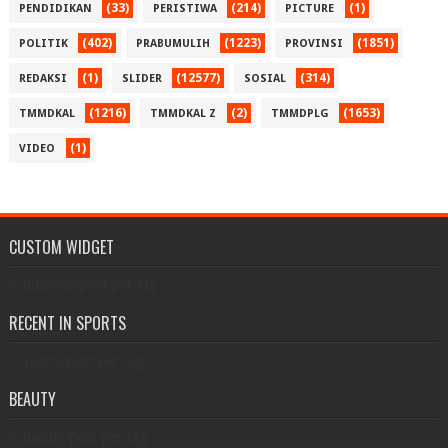
(33)
(214)
(1)
PENDIDIKAN
PERISTIWA
PICTURE
(402)
(1223)
(1851)
POLITIK
PRABUMULIH
PROVINSI
(1)
(12577)
(314)
REDAKSI
SLIDER
SOSIAL
(1216)
(2)
(1653)
TMMDKAL
TMMDKAL Z
TMMDPLG
(1)
VIDEO
CUSTOM WIDGET
3/Business/post-per-tag
RECENT IN SPORTS
3/Sports/post-per-tag
BEAUTY
3/Beauty/post-per-tag