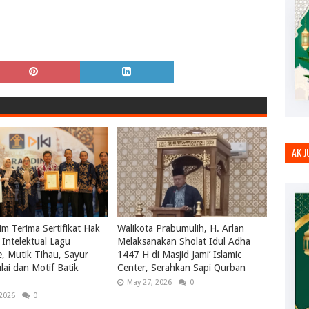
AK 
m Terima Sertifikat Hak
Walikota Prabumulih, H. Arlan
Intelektual Lagu
Melaksanakan Sholat Idul Adha
le, Mutik Tihau, Sayur
1447 H di Masjid Jami’ Islamic
ai dan Motif Batik
Center, Serahkan Sapi Qurban
May 27, 2026
0
 2026
0