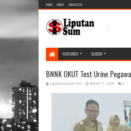
HOME
ABOUT
CONTACT US
FEATURES
SLIDER
BNNK OKUT Test Urine Pegawa
Liputansumsel.com
Maret 17, 2020
0