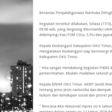
Berantas Penyalahgunaan Narkoba Dilin
Kegiatan tersebut dilakukan, Selasa (17/3
09.00 wib, yang langsung dikomandoi o
didampingi Kasi P2M Citra, S.Psi dan jajar
Kepala Kesbangpol Kabupaten OKU Timur,
mengatakan Kesbangpol siap bersinergi
Kabupaten OKU Timur.
" Kita sangat mendukung kegiatan P4GN 
pemerintahan. Mudah-mudahan seluruh pe
Kepala BNNK OKU Timur. AKBP Gendi Mar
tentang Jenis-Jenis narkotika dan dampa
hukum dan kehidupan sosial dan potret p
" Rencana Aksi Nasional inpres no 6 tahun
menteri dalam negeri no 12 tahun 2019 da