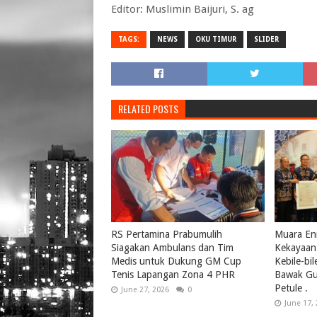
Editor: Muslimin Baijuri, S. ag
TAGS:
NEWS
OKU TIMUR
SLIDER
RELATED POSTS
RS Pertamina Prabumulih
Muara Eni
Siagakan Ambulans dan Tim
Kekayaan 
Medis untuk Dukung GM Cup
Kebile-bi
Tenis Lapangan Zona 4 PHR
Bawak Gul
Petule .
June 27, 2026
0
June 17,