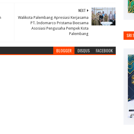
NEXT
h
Walikota Palembang Apresiasi Kerjasama
PT. Indomarco Pristama Beesama
Asosiasi Pengusaha Pempek Kota
Palembang
SRI 
BLOGGER
DISQUS
FACEBOOK