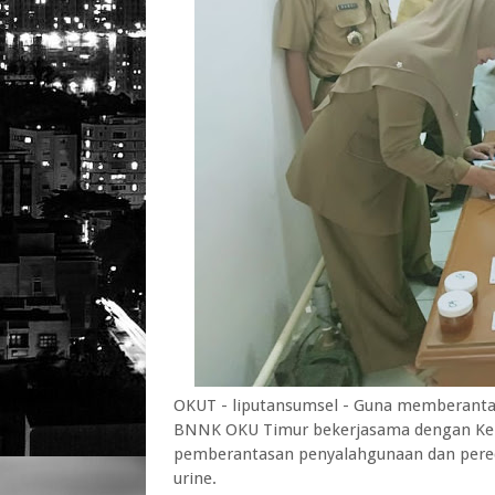
OKUT - liputansumsel - Guna memberanta
BNNK OKU Timur bekerjasama dengan Kepa
pemberantasan penyalahgunaan dan pereda
urine.