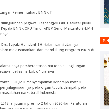
gkungan Pemerintahan, BNNK T
), dilingkungan pegawai Kesbangpol OKUT sekitar pukul
leh Kepala BNNK OKU Timur AKBP Gendi Marzanto SH.MH
annya.
M. F
 Drs, Sapala Hamdani, SH. dalam sambutannya
 dalam melaksanankan dan mendukung Program P4GN di
dalam upaya pemberantasan narkoba di lingkungan
gawai bebas narkoba, " ujarnya.
zanto., SH.,MH menyampaikan beberapa materi
k penyalagunaannya pada organ tubuh, dampak pada
ermasalahan narkoba di indonesia.
 2018 lanjutan inpres no 2 tahun 2020 dan Peraturan
lam kegiatan P4GN, " terang Gendi.