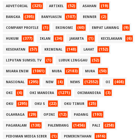
(325)
(52)
(19)
ADVETORIAL
ARTIKEL
ASAHAN
(395)
(107)
(2)
BANGKA
BANYUASIN
BENNER
(1)
(60)
(9)
COMPANY PROFILE
EKONOMI
EMPAT LAWANG
(377)
(34)
(1)
(6)
HUKUM
IKLAN
JAKARTA
KECELAKAAN
(57)
(148)
(152)
KESEHATAN
KRIMINAL
LAHAT
(1)
(52)
LIPUTAN SUMSEL TV
LUBUK LINGGAU
(1061)
(2183)
(50)
MUARA ENIM
MUBA
MURA
(295)
(4)
(12552)
(408)
NASIONAL
NEW
NEWS
OI
(4)
(1271)
(3)
OKI
OKI MANDIRA
OKIMANDIRA
(295)
(22)
(25)
OKU
OKU S
OKU TIMUR
(29)
(12)
(193)
OLAHRAGA
OPINI
PADANG
(138)
(1456)
(258)
PAGARALAM
PALEMBANG
PALI
(1)
(616)
PEDOMAN MEDIA SIBER
PEMERINTAHAN