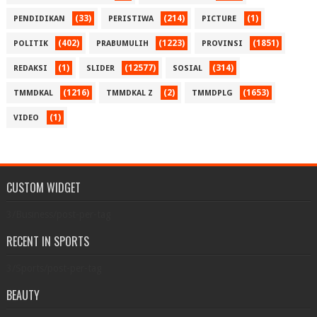
(33)
(214)
(1)
PENDIDIKAN
PERISTIWA
PICTURE
(402)
(1223)
(1851)
POLITIK
PRABUMULIH
PROVINSI
(1)
(12577)
(314)
REDAKSI
SLIDER
SOSIAL
(1216)
(2)
(1653)
TMMDKAL
TMMDKAL Z
TMMDPLG
(1)
VIDEO
CUSTOM WIDGET
3/Business/post-per-tag
RECENT IN SPORTS
3/Sports/post-per-tag
BEAUTY