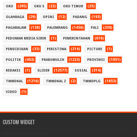
(295)
(22)
(25)
OKU
OKU S
OKU TIMUR
(29)
(12)
(193)
OLAHRAGA
OPINI
PADANG
(138)
(1456)
(258)
PAGARALAM
PALEMBANG
PALI
(1)
(616)
PEDOMAN MEDIA SIBER
PEMERINTAHAN
(33)
(214)
(1)
PENDIDIKAN
PERISTIWA
PICTURE
(402)
(1223)
(1851)
POLITIK
PRABUMULIH
PROVINSI
(1)
(12577)
(314)
REDAKSI
SLIDER
SOSIAL
(1216)
(2)
(1653)
TMMDKAL
TMMDKAL Z
TMMDPLG
(1)
VIDEO
CUSTOM WIDGET
3/Business/post-per-tag