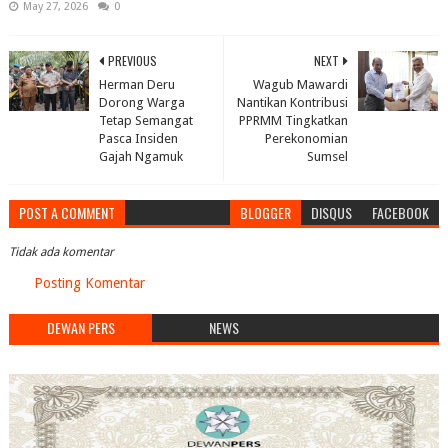
May 27, 2026
0
PREVIOUS
NEXT
Herman Deru
Wagub Mawardi
Dorong Warga
Nantikan Kontribusi
Tetap Semangat
PPRMM Tingkatkan
Pasca Insiden
Perekonomian
Gajah Ngamuk
Sumsel
POST A COMMENT
BLOGGER
DISQUS
FACEBOOK
Tidak ada komentar
Posting Komentar
DEWAN PERS
NEWS