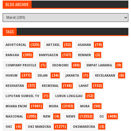
BLOG ARCHIVE
TAGS
(325)
(52)
(19)
ADVETORIAL
ARTIKEL
ASAHAN
(395)
(107)
(2)
BANGKA
BANYUASIN
BENNER
(1)
(60)
(9)
COMPANY PROFILE
EKONOMI
EMPAT LAWANG
(377)
(34)
(1)
(6)
HUKUM
IKLAN
JAKARTA
KECELAKAAN
(57)
(148)
(152)
KESEHATAN
KRIMINAL
LAHAT
(1)
(52)
LIPUTAN SUMSEL TV
LUBUK LINGGAU
(1061)
(2183)
(50)
MUARA ENIM
MUBA
MURA
(295)
(4)
(12552)
(408)
NASIONAL
NEW
NEWS
OI
(4)
(1271)
(3)
OKI
OKI MANDIRA
OKIMANDIRA