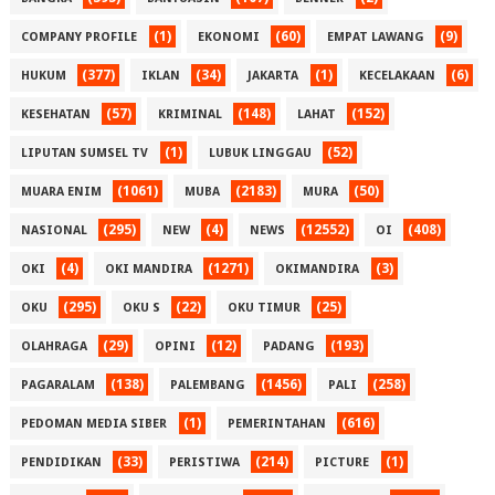
(1)
(60)
(9)
COMPANY PROFILE
EKONOMI
EMPAT LAWANG
(377)
(34)
(1)
(6)
HUKUM
IKLAN
JAKARTA
KECELAKAAN
(57)
(148)
(152)
KESEHATAN
KRIMINAL
LAHAT
(1)
(52)
LIPUTAN SUMSEL TV
LUBUK LINGGAU
(1061)
(2183)
(50)
MUARA ENIM
MUBA
MURA
(295)
(4)
(12552)
(408)
NASIONAL
NEW
NEWS
OI
(4)
(1271)
(3)
OKI
OKI MANDIRA
OKIMANDIRA
(295)
(22)
(25)
OKU
OKU S
OKU TIMUR
(29)
(12)
(193)
OLAHRAGA
OPINI
PADANG
(138)
(1456)
(258)
PAGARALAM
PALEMBANG
PALI
(1)
(616)
PEDOMAN MEDIA SIBER
PEMERINTAHAN
(33)
(214)
(1)
PENDIDIKAN
PERISTIWA
PICTURE