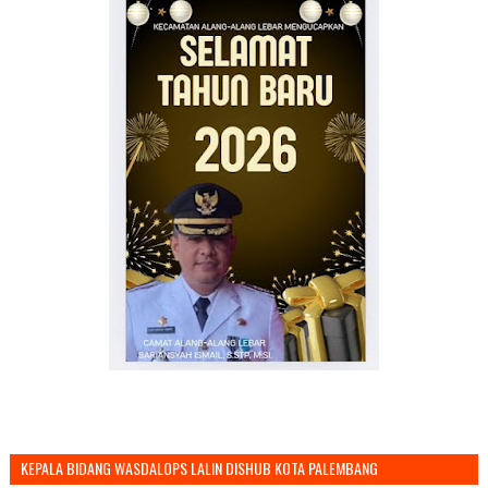
KEPALA BIDANG WASDALOPS LALIN DISHUB KOTA PALEMBANG