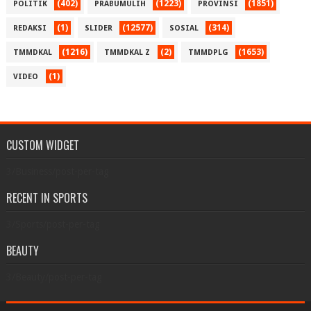
(402)
(1223)
(1851)
POLITIK
PRABUMULIH
PROVINSI
(1)
(12577)
(314)
REDAKSI
SLIDER
SOSIAL
(1216)
(2)
(1653)
TMMDKAL
TMMDKAL Z
TMMDPLG
(1)
VIDEO
CUSTOM WIDGET
3/Business/post-per-tag
RECENT IN SPORTS
3/Sports/post-per-tag
BEAUTY
3/Beauty/post-per-tag