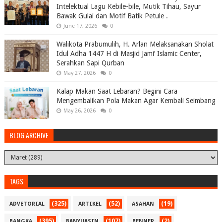
Intelektual Lagu Kebile-bile, Mutik Tihau, Sayur
Bawak Gulai dan Motif Batik Petule .
June 17, 2026
0
Walikota Prabumulih, H. Arlan Melaksanakan Sholat
Idul Adha 1447 H di Masjid Jami’ Islamic Center,
Serahkan Sapi Qurban
May 27, 2026
0
Kalap Makan Saat Lebaran? Begini Cara
Mengembalikan Pola Makan Agar Kembali Seimbang
May 26, 2026
0
BLOG ARCHIVE
TAGS
(325)
(52)
(19)
ADVETORIAL
ARTIKEL
ASAHAN
(395)
(107)
(2)
BANGKA
BANYUASIN
BENNER