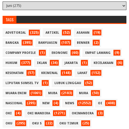
TAGS
(325)
(52)
(19)
ADVETORIAL
ARTIKEL
ASAHAN
(395)
(107)
(2)
BANGKA
BANYUASIN
BENNER
(1)
(60)
(9)
COMPANY PROFILE
EKONOMI
EMPAT LAWANG
(377)
(34)
(1)
(6)
HUKUM
IKLAN
JAKARTA
KECELAKAAN
(57)
(148)
(152)
KESEHATAN
KRIMINAL
LAHAT
(1)
(52)
LIPUTAN SUMSEL TV
LUBUK LINGGAU
(1061)
(2183)
(50)
MUARA ENIM
MUBA
MURA
(295)
(4)
(12552)
(408)
NASIONAL
NEW
NEWS
OI
(4)
(1271)
(3)
OKI
OKI MANDIRA
OKIMANDIRA
(295)
(22)
(25)
OKU
OKU S
OKU TIMUR