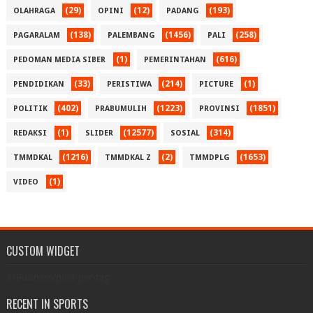
(29)
(12)
(193)
OLAHRAGA
OPINI
PADANG
(138)
(1456)
(258)
PAGARALAM
PALEMBANG
PALI
(1)
(616)
PEDOMAN MEDIA SIBER
PEMERINTAHAN
(33)
(214)
(1)
PENDIDIKAN
PERISTIWA
PICTURE
(402)
(1223)
(1851)
POLITIK
PRABUMULIH
PROVINSI
(1)
(12577)
(314)
REDAKSI
SLIDER
SOSIAL
(1216)
(2)
(1653)
TMMDKAL
TMMDKAL Z
TMMDPLG
(1)
VIDEO
CUSTOM WIDGET
3/Business/post-per-tag
RECENT IN SPORTS