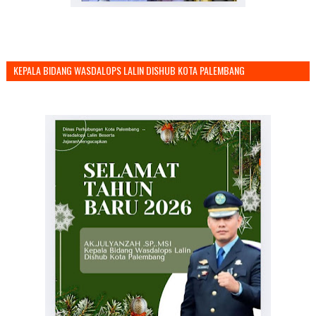
KEPALA BIDANG WASDALOPS LALIN DISHUB KOTA PALEMBANG
MENGUCAPKAN SELAMAT TAHUN BARU