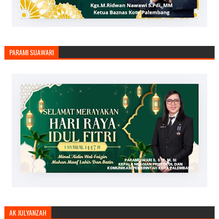
PARAMI SUAWARI
AK JULYANZAH