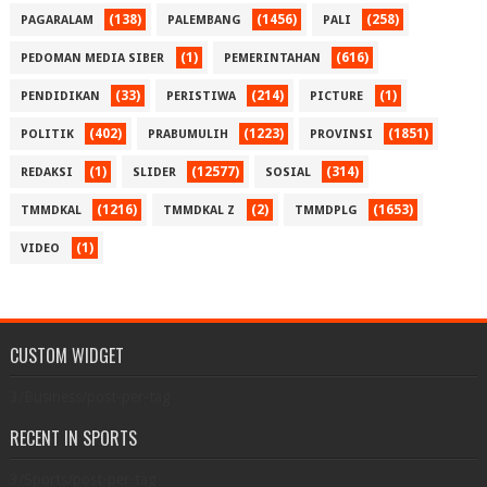
(138)
(1456)
(258)
PAGARALAM
PALEMBANG
PALI
(1)
(616)
PEDOMAN MEDIA SIBER
PEMERINTAHAN
(33)
(214)
(1)
PENDIDIKAN
PERISTIWA
PICTURE
(402)
(1223)
(1851)
POLITIK
PRABUMULIH
PROVINSI
(1)
(12577)
(314)
REDAKSI
SLIDER
SOSIAL
(1216)
(2)
(1653)
TMMDKAL
TMMDKAL Z
TMMDPLG
(1)
VIDEO
CUSTOM WIDGET
3/Business/post-per-tag
RECENT IN SPORTS
3/Sports/post-per-tag