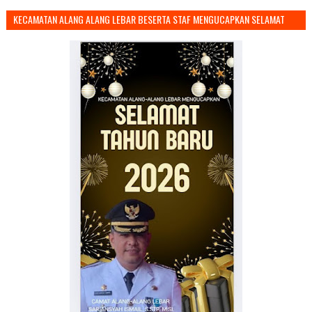
KECAMATAN ALANG ALANG LEBAR BESERTA STAF MENGUCAPKAN SELAMAT
TAHUN BARU 2026