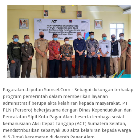
Pagaralam.Liputan Sumsel.Com - Sebagai dukungan terhadap
program pemerintah dalam memberikan layanan
administratif berupa akta kelahiran kepada masyarakat, PT
PLN (Persero) bekerjasama dengan Dinas Kependudukan dan
Pencatatan Sipil Kota Pagar Alam beserta lembaga sosial
kemanusiaan Aksi Cepat Tanggap (ACT) Sumatera Selatan,
mendistribusikan sebanyak 300 akta kelahiran kepada warga
di 5 (lima) kecamatan di daerah Pagar Alam.