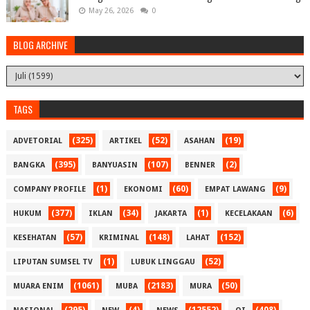
May 26, 2026
0
BLOG ARCHIVE
TAGS
(325)
(52)
(19)
ADVETORIAL
ARTIKEL
ASAHAN
(395)
(107)
(2)
BANGKA
BANYUASIN
BENNER
(1)
(60)
(9)
COMPANY PROFILE
EKONOMI
EMPAT LAWANG
(377)
(34)
(1)
(6)
HUKUM
IKLAN
JAKARTA
KECELAKAAN
(57)
(148)
(152)
KESEHATAN
KRIMINAL
LAHAT
(1)
(52)
LIPUTAN SUMSEL TV
LUBUK LINGGAU
(1061)
(2183)
(50)
MUARA ENIM
MUBA
MURA
(295)
(4)
(12552)
(408)