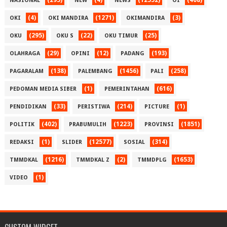
NASIONAL
NEW
NEWS
OI
(4)
(1271)
(3)
OKI
OKI MANDIRA
OKIMANDIRA
(295)
(22)
(25)
OKU
OKU S
OKU TIMUR
(29)
(12)
(193)
OLAHRAGA
OPINI
PADANG
(138)
(1456)
(258)
PAGARALAM
PALEMBANG
PALI
(1)
(616)
PEDOMAN MEDIA SIBER
PEMERINTAHAN
(33)
(214)
(1)
PENDIDIKAN
PERISTIWA
PICTURE
(402)
(1223)
(1851)
POLITIK
PRABUMULIH
PROVINSI
(1)
(12577)
(314)
REDAKSI
SLIDER
SOSIAL
(1216)
(2)
(1653)
TMMDKAL
TMMDKAL Z
TMMDPLG
(1)
VIDEO