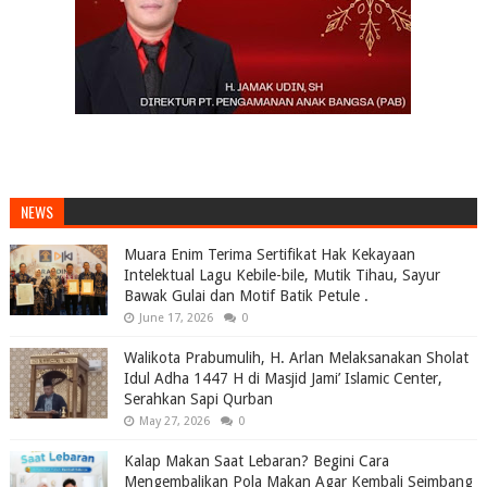
NEWS
Muara Enim Terima Sertifikat Hak Kekayaan
Intelektual Lagu Kebile-bile, Mutik Tihau, Sayur
Bawak Gulai dan Motif Batik Petule .
June 17, 2026
0
Walikota Prabumulih, H. Arlan Melaksanakan Sholat
Idul Adha 1447 H di Masjid Jami’ Islamic Center,
Serahkan Sapi Qurban
May 27, 2026
0
Kalap Makan Saat Lebaran? Begini Cara
Mengembalikan Pola Makan Agar Kembali Seimbang