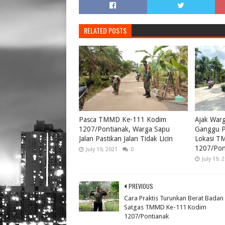
RELATED POSTS
Pasca TMMD Ke-111 Kodim
Ajak War
1207/Pontianak, Warga Sapu
Ganggu P
Jalan Pastikan Jalan Tidak Licin
Lokasi T
1207/Pon
July 19, 2021
0
July 19, 
PREVIOUS
Cara Praktis Turunkan Berat Badan
Satgas TMMD Ke-111 Kodim
1207/Pontianak