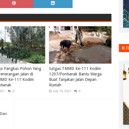
M. F
ga Pangkas Pohon Yang
Satgas TMMD Ke-111 Kodim
enerangan Jalan di
1207/Pontianak Bantu Warga
MMD Ke-111 Kodim
Buat Tanjakan Jalan Depan
tianak
Rumah
2021
0
July 19, 2021
0
 Dari